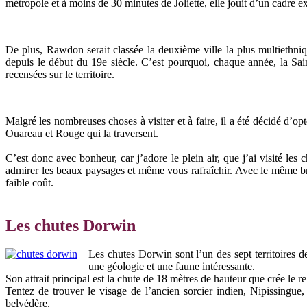
métropole et à moins de 30 minutes de Joliette, elle jouit d’un cadre ex
De plus, Rawdon serait classée la deuxième ville la plus multiethn
depuis le début du 19e siècle. C’est pourquoi, chaque année, la Saint-
recensées sur le territoire.
Malgré les nombreuses choses à visiter et à faire, il a été décidé d’op
Ouareau et Rouge qui la traversent.
C’est donc avec bonheur, car j’adore le plein air, que j’ai visité 
admirer les beaux paysages et même vous rafraîchir. Avec le même brace
faible coût.
Les chutes Dorwin
Les chutes Dorwin sont l’un des sept territoires 
une géologie et une faune intéressante.
Son attrait principal est la chute de 18 mètres de hauteur que crée le r
Tentez de trouver le visage de l’ancien sorcier indien, Nipissingu
belvédère.