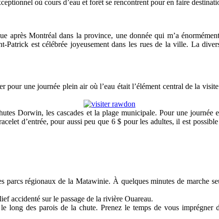
ceptionnel où cours d’eau et forêt se rencontrent pour en faire destinatio
ique après Montréal dans la province, une donnée qui m’a énormément 
Patrick est célébrée joyeusement dans les rues de la ville. La diversit
ter pour une journée plein air où l’eau était l’élément central de la visi
les chutes Dorwin, les cascades et la plage municipale. Pour une journ
let d’entrée, pour aussi peu que 6 $ pour les adultes, il est possible d
des parcs régionaux de la Matawinie. À quelques minutes de marche seu
elief accidenté sur le passage de la rivière Ouareau.
e, le long des parois de la chute. Prenez le temps de vous imprégner 