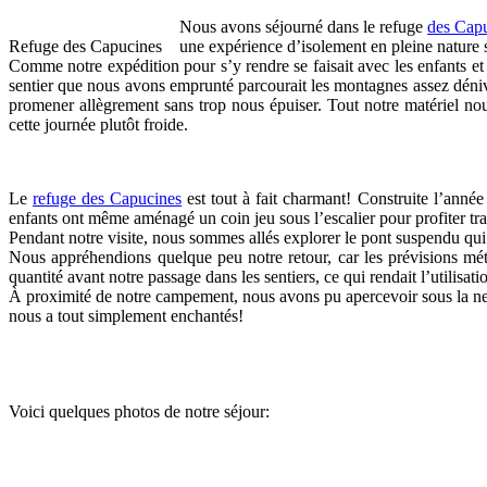
Nous avons séjourné dans le refuge
des Cap
Refuge des Capucines
une expérience d’isolement en pleine nature s
Comme notre expédition pour s’y rendre se faisait avec les enfants e
sentier que nous avons emprunté parcourait les montagnes assez dénive
promener allègrement sans trop nous épuiser. Tout notre matériel nou
cette journée plutôt froide.
Le
refuge des Capucines
est tout à fait charmant! Construite l’anné
enfants ont même aménagé un coin jeu sous l’escalier pour profiter tr
Pendant notre visite, nous sommes allés explorer le pont suspendu qu
Nous appréhendions quelque peu notre retour, car les prévisions mét
quantité avant notre passage dans les sentiers, ce qui rendait l’utilisat
À proximité de notre campement, nous avons pu apercevoir sous la neige
nous a tout simplement enchantés!
Voici quelques photos de notre séjour: