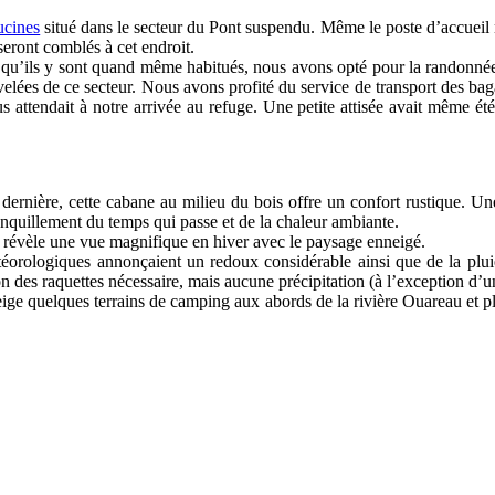
ucines
situé dans le secteur du Pont suspendu. Même le poste d’accueil n
eront comblés à cet endroit.
t qu’ils y sont quand même habitués, nous avons opté pour la randonné
lées de ce secteur. Nous avons profité du service de transport des bag
s attendait à notre arrivée au refuge. Une petite attisée avait même é
e dernière, cette cabane au milieu du bois offre un confort rustique. U
anquillement du temps qui passe et de la chaleur ambiante.
i révèle une vue magnifique en hiver avec le paysage enneigé.
éorologiques annonçaient un redoux considérable ainsi que de la plui
ion des raquettes nécessaire, mais aucune précipitation (à l’exception d’un
 quelques terrains de camping aux abords de la rivière Ouareau et plani