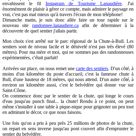
envahissent le fil
Instagram de Tourisme Lanaudière
. J'ai
énormément de plaisir à gérer ce compte, mais admirer le paysage en
vrai, c'est pas mal mieux qu'à travers l'écran de mon téléphone!
Dimanche matin, je suis donc allée faire un tour rapide sur le
nouveau site
randonnee.lanaudiere.ca
afin de déterminer à la
découverte de quel sentier j'allais partir.
Mon choix s'est arrêté sur le parc régional de la Chute-à-Bull. Les
sentiers sont de niveau facile et le dénivelé n'est pas très élevé (80
mètres). Pour ma mère et moi, qui ne sommes pas des randonneuses
expérimentées, c'était parfait!
Arrivées sur place, on nous remet une
carte des sentiers
. D'un côté, à
moins d'un kilomètre du poste d'accueil, c'est la fameuse chute à
Bull, d'une hauteur de 18 mètres, qui nous attend. D'un autre côté, à
environ un kilomètre aussi, c'est le belvédère qui donne vue sur
Saint-Côme.
On commence donc par le sentier de la chute, qui longe le cours
d'eau jusqu'au punch final... la chute! Rendu à ce point, on peut
même s'installer à une table à pique-nique pour grignoter un peu tout
en admirant le décor, ce que nous faisons.
Une fois qu'on a pris à peu près 25 millions de photos de la chute,
on repart en sens inverse jusqu'au pont couvert afin d'emprunter le
sentier du belvédère.