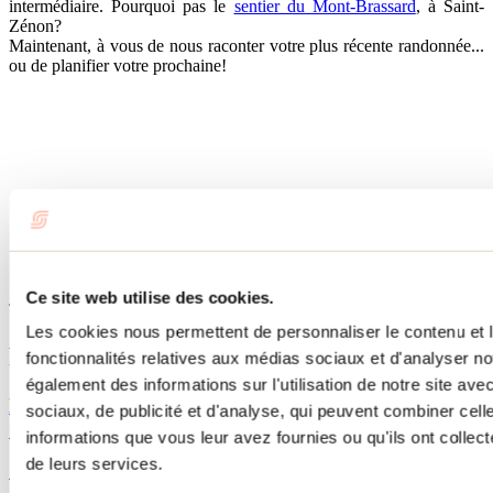
intermédiaire. Pourquoi pas le
sentier du Mont-Brassard
, à Saint-
Zénon?
Maintenant, à vous de nous raconter votre plus récente randonnée...
ou de planifier votre prochaine!
Ce site web utilise des cookies.
Tourisme Lanaudière www.lanaudiere.ca
Les cookies nous permettent de personnaliser le contenu et l
Publications reliées
fonctionnalités relatives aux médias sociaux et d'analyser no
également des informations sur l'utilisation de notre site av
Des randonnées féériques au parc régional des Sept-
sociaux, de publicité et d'analyse, qui peuvent combiner cell
Chutes
informations que vous leur avez fournies ou qu'ils ont collecté
de leurs services.
16 janvier 2016