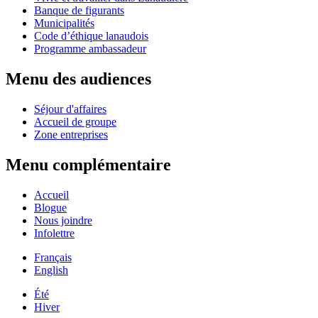
Banque de figurants
Municipalités
Code d’éthique lanaudois
Programme ambassadeur
Menu des audiences
Séjour d'affaires
Accueil de groupe
Zone entreprises
Menu complémentaire
Accueil
Blogue
Nous joindre
Infolettre
Français
English
Été
Hiver