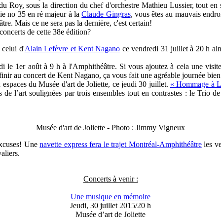
du Roy, sous la direction du chef d'orchestre Mathieu Lussier, tout en 
nie no 35 en ré majeur à la
Claude Gingras
, vous êtes au mauvais endroit
e. Mais ce ne sera pas la dernière, c'est certain!
concerts de cette 38e édition?
 celui d'
Alain Lefèvre et Kent Nagano
ce vendredi 31 juillet à 20 h ai
di le 1er août à 9 h à l'Amphithéâtre. Si vous ajoutez à cela une visit
 finir au concert de Kent Nagano, ça vous fait une agréable journée bien
 espaces du Musée d'art de Joliette, ce jeudi 30 juillet.
« Hommage à Le
ns de l’art soulignées par trois ensembles tout en contrastes : le Tri
Musée d'art de Joliette - Photo : Jimmy Vigneux
'excuses! Une
navette express fera le trajet Montréal-Amphithéâtre
les ve
aliers.
Concerts à venir :
Une musique en mémoire
Jeudi, 30 juillet 2015/20 h
Musée d’art de Joliette