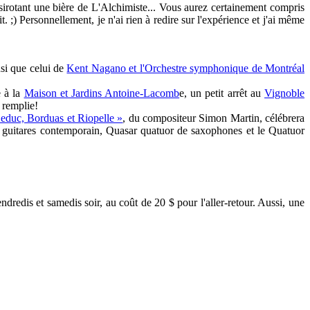
sirotant une bière de L'Alchimiste... Vous aurez certainement compris
. ;) Personnellement, je n'ai rien à redire sur l'expérience et j'ai même
nsi que celui de
Kent Nagano et l'Orchestre symphonique de Montréal
e à la
Maison et Jardins Antoine-Lacomb
e, un petit arrêt au
Vignoble
 remplie!
duc, Borduas et Riopelle »
, du compositeur Simon Martin, célébrera
o de guitares contemporain, Quasar quatuor de saxophones et le Quatuor
ndredis et samedis soir, au coût de 20 $ pour l'aller-retour. Aussi, une