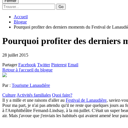
Fermer
Go
Accueil
Blogue
Pourquoi profiter des derniers moments du Festival de Lanaudi
Pourquoi profiter des derniers
28 juillet 2015
Partager
Facebook
Twitter
Pinterest
Email
Retour à l'accueil du blogue
Par :
Tourisme Lanaudière
Culture
Activités familiales
Quoi faire?
Il y a mille et une raisons d'aller au
Festival de Lanaudière
, saviez-vo
Pour ma part, je n'ai pas attendu qu'il ne reste que quelques jours au f
à l'Amphithéâtre Fernand-Lindsay, à la mi-juillet. C'était un super b
air. Mais j'avoue que j'enviais les habitués qui avaient amené leur par