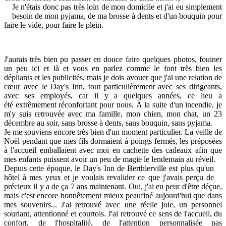
Je n'étais donc pas très loin de mon domicile et j'ai eu simplement
besoin de mon pyjama, de ma brosse à dents et d'un bouquin pour
faire le vide, pour faire le plein.
J'aurais très bien pu passer en douce faire quelques photos, fouiner
un peu ici et là et vous en parlez comme le font très bien les
dépliants et les publicités, mais je dois avouer que j'ai une relation de
cœur avec le Day's Inn, tout particulièrement avec ses dirigeants,
avec ses employés, car il y a quelques années, ce lieu a
été extrêmement réconfortant pour nous. À la suite d'un incendie, je
m'y suis retrouvée avec ma famille, mon chien, mon chat, un 23
décembre au soir, sans brosse à dents, sans bouquin, sans pyjama.
Je me souviens encore très bien d'un moment particulier. La veille de
Noël pendant que mes fils dormaient à poings fermés, les préposées
à l'accueil emballaient avec moi en cachette des cadeaux afin que
mes enfants puissent avoir un peu de magie le lendemain au réveil.
Depuis cette époque, le Day's Inn de Berthierville est plus qu'un
hôtel à mes yeux et je voulais revalider ce que j'avais perçu de
précieux il y a de ça 7 ans maintenant. Oui, j'ai eu peur d'être déçue,
mais c'est encore honnêtement mieux peaufiné aujourd'hui que dans
mes souvenirs... J'ai retrouvé avec une réelle joie, un personnel
souriant, attentionné et courtois. J'ai retrouvé ce sens de l'accueil, du
confort, de l'hospitalité, de l'attention personnalisée pas