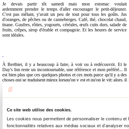
Je devais partir tôt samedi mais mon estomac voulait
ardemment prendre le temps d'aller encourager le petit-déjeuner.
C'est pas mêlant, y'avait un peu de tout pour tous les goûts. Jus
d'oranges, de pêches ou de canneberges. Café, thé, chocolat chaud,
tisane. Gaufres, rôties, yogourts, céréales, œufs cuits durs, salade de
fruits, crêpes, sirop d'érable et compagnie. Et les heures de service
sont idéales.
À Berthier, il y a beaucoup à faire, à voir ou à redécouvrir. Et le
Day's Inn reste un incontournable, une référence et mon préféré... Il
est bien plus que ces quelques photos et ces mots parce qu'il y a des
choses qui se traduisent mieux lorsqu'on y est et qu'on le vit; alors, il
faudra que vous veniez y faire votre tour vous aussi...
Un Merci tout spécial à madame Anike Bélanger pour m'avoir
généreusement et joyeusement accueillie sous son toit. Un GROS
MERCI! Et je n'attendrai pas un autre 7 ans pour retourner chez
vous là, où on se sent un peu, beaucoup comme chez nous! :)
Ce site web utilise des cookies.
_____________________________
Les cookies nous permettent de personnaliser le contenu et l
Days Inn Berthierville
fonctionnalités relatives aux médias sociaux et d'analyser no
760, rue Gadoury