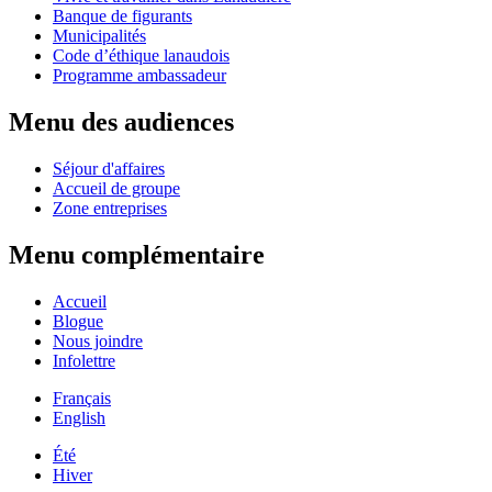
Banque de figurants
Municipalités
Code d’éthique lanaudois
Programme ambassadeur
Menu des audiences
Séjour d'affaires
Accueil de groupe
Zone entreprises
Menu complémentaire
Accueil
Blogue
Nous joindre
Infolettre
Français
English
Été
Hiver