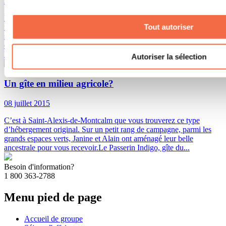
20 juillet 2018
Par : Marilou M. Robitaille
La seule place où il est possible de dormir dans un hamac en pleine
forêt est dans Lanaudière. En effet, c’est seulement à Sainte-Béatrix
Tout autoriser
sur le site de Havre Familial qu’il est possible de dormir à la belle
étoile, suspendu aux arbres. Il s’agit d’une activité unique à vivre sur
les rives du lac Beaupré.
Autoriser la sélection
Un gîte en milieu agricole?
08 juillet 2015
C’est à Saint-Alexis-de-Montcalm que vous trouverez ce type
d’hébergement original. Sur un petit rang de campagne, parmi les
grands espaces verts, Janine et Alain ont aménagé leur belle
ancestrale pour vous recevoir.Le Passerin Indigo, gîte du...
Besoin d'information?
1 800 363-2788
Menu pied de page
Accueil de groupe