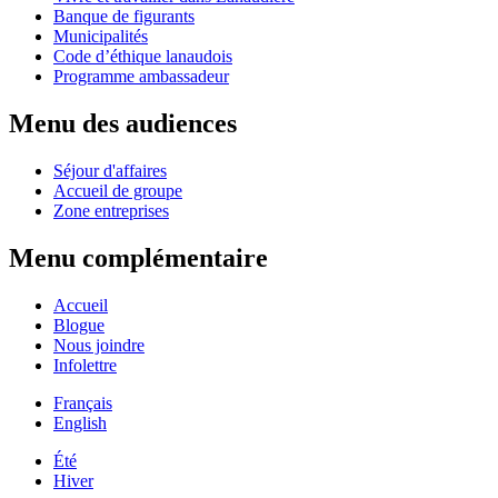
Banque de figurants
Municipalités
Code d’éthique lanaudois
Programme ambassadeur
Menu des audiences
Séjour d'affaires
Accueil de groupe
Zone entreprises
Menu complémentaire
Accueil
Blogue
Nous joindre
Infolettre
Français
English
Été
Hiver