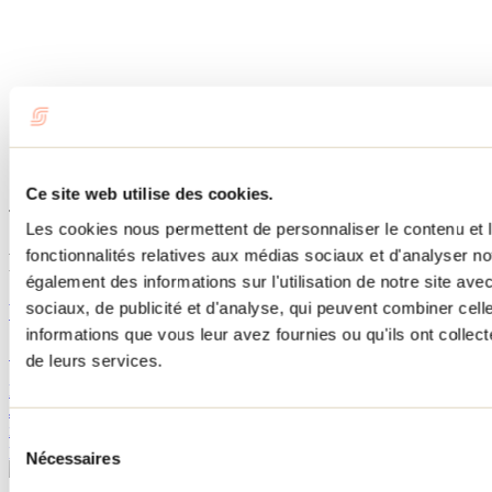
Ce site web utilise des cookies.
Tourisme Lanaudière www.lanaudiere.ca
Les cookies nous permettent de personnaliser le contenu et l
fonctionnalités relatives aux médias sociaux et d'analyser no
Publications reliées
également des informations sur l'utilisation de notre site av
sociaux, de publicité et d'analyse, qui peuvent combiner cell
Vignoble Saint-Gabriel : 100 % BIO et plus!
informations que vous leur avez fournies ou qu'ils ont collecté
14 juillet 2016
de leurs services.
Le weekend dernier, j’ai eu le privilège d’être invité par Paul et
Johanne, les propriétaires du Vignoble Saint-Gabriel, à visiter leurs
installations. À ma grande surprise, j’ai mis les pieds dans un petit
Sélection
paradis terrestre où l’esthétique est au...
Nécessaires
du
consentement