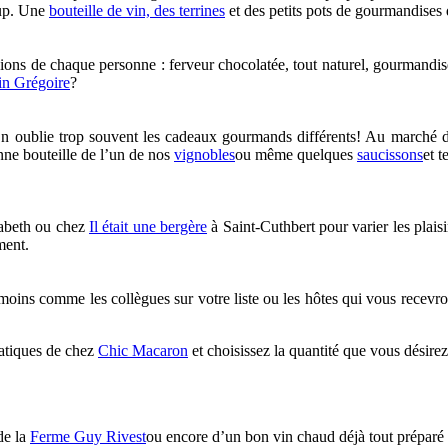
oup. Une
bouteille de vin, des terrines
et des petits pots de gourmandises d
sions de chaque personne : ferveur chocolatée, tout naturel, gourmandises
in Grégoire
?
? On oublie trop souvent les cadeaux gourmands différents! Au marché
nne bouteille de l’un de nos
vignobles
ou même quelques
saucissons
et t
sabeth ou chez
Il était une bergère
à Saint-Cuthbert pour varier les plais
ment.
moins comme les collègues sur votre liste ou les hôtes qui vous recevro
matiques de chez
Chic Macaron
et choisissez la quantité que vous désirez
de la
Ferme Guy Rivest
ou encore d’un bon vin chaud déjà tout préparé 