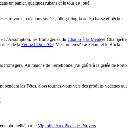
ans un panier, quelques rubans et le tour est joué!
 carnivores, créations stylées, bling-bling beauté, chasse et pêche et,
 de L’Assomption, les fromageries du
Champ à la Meule
et Champêtre
errines de la
Ferme l’Oie d’Or
! Mes préférés? Le Fêtard et le Bocké.
irs fromagers. Au marché de Terrebonne, j’ai goûté à la gelée de Porto
nt pendant les Fêtes, alors tournez-vous vers des produits vedettes qui
.
et embouteillé par le
Vignoble Aux Pieds des Noyers
.