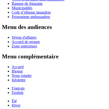
Banque de figurants
Municipalités
Code d’éthique lanaudois
Programme ambassadeur
Menu des audiences
Séjour d'affaires
Accueil de groupe
Zone entreprises
Menu complémentaire
Accueil
Blogue
Nous joindre
Infolettre
Français
English
Été
Hiver