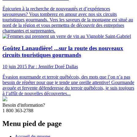
Épicurien à la recherche de nouveautés et d’expériences
savoureuses? Vous tomberez en amour avec nos six circuits
touristiques gourmands. Vers les saveurs de la montagne est situé au
nord de la région et vous permettra de découvrir des entreprises
charmantes et surprenantes.
Goûtez Lanaudière! ...sur la route des nouveaux
circuits touristiques gourmands
10 juin 2015
Par : Jennifer Doré Dallas
Évasion gourmande et terroir québécois, des mots que l’on n’a pas
besoin de répéter pour que je tende une oreille attentive! Gourmande
avouée et fervente défenderesse du terroir québécois, je suis toujours
à l’affût de nouvelles découvertes...
Besoin d'information?
1 800 363-2788
Menu pied de page
Accueil de groupe