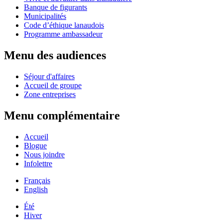
Banque de figurants
Municipalités
Code d’éthique lanaudois
Programme ambassadeur
Menu des audiences
Séjour d'affaires
Accueil de groupe
Zone entreprises
Menu complémentaire
Accueil
Blogue
Nous joindre
Infolettre
Français
English
Été
Hiver