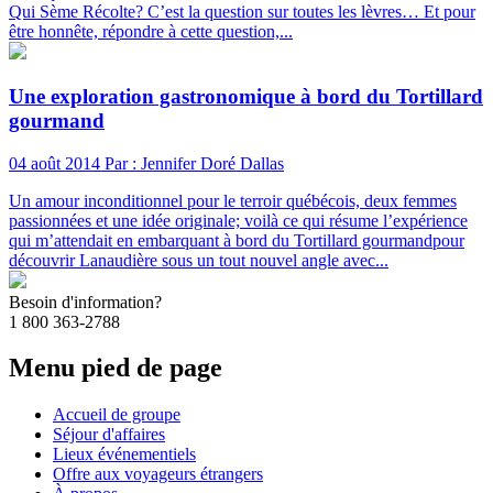
Qui Sème Récolte? C’est la question sur toutes les lèvres… Et pour
être honnête, répondre à cette question,...
Une exploration gastronomique à bord du Tortillard
gourmand
04 août 2014
Par : Jennifer Doré Dallas
Un amour inconditionnel pour le terroir québécois, deux femmes
passionnées et une idée originale; voilà ce qui résume l’expérience
qui m’attendait en embarquant à bord du Tortillard gourmandpour
découvrir Lanaudière sous un tout nouvel angle avec...
Besoin d'information?
1 800 363-2788
Menu pied de page
Accueil de groupe
Séjour d'affaires
Lieux événementiels
Offre aux voyageurs étrangers