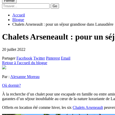
Fermer
Go
Accueil
Blogue
Chalets Arseneault : pour un séjour grandiose dans Lanaudière
Chalets Arseneault : pour un sé
20 juillet 2022
Partager
Facebook
Twitter
Pinterest
Email
Retour à l'accueil du blogue
Par :
Alexanne Moreau
Où dormir?
À la recherche d’un chalet pour une escapade en famille ou entre amis
garantes d’un séjour inoubliable au cœur de la nature luxuriante de L
Offerts en location été comme hiver, les six
Chalets Arseneault
peuvent