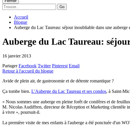
Fermer
Go
Accueil
Blogue
Auberge du Lac Taureau: séjour inoubliable dans une auberge e
Auberge du Lac Taureau: séjour
16 janvier 2013
Partager
Facebook
Twitter
Pinterest
Email
Retour à l'accueil du blogue
Av
ide de plein air, de gastronomie et de détente romantique ?
Ça tombe bien.
L'Auberge du Lac Taureau et ses condos
, à Saint-Mic
« Nous sommes une auberge en pleine forêt de conifères et de feuillu
M. Nicolas Audiffren, directeur de Réception et Marketing clientèle i
à vivre », poursuit-il.
La première visite de mes enfants à l'auberge a été ponctuée d'un WOW