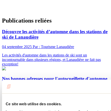
Publications reliées
Découvre les activités d’automne dans les stations de
ski de Lanaudière
04 septembre 2025
Par : Tourisme Lanaudière
Les activités d'automne dans les stations de ski sont un
incontournable dans plusieurs régions, et Lanaudière ne fait pas
exception!
Nos bonnes adresses pour l'autocueillette d'automne
05 septembre 2025
Par : Tourisme Lanaudière
L'automne, l'autocueillette de petits fruits laisse place à un autre type
d'autocueillette : celle des courges et citrouilles, des pommes et
Ce site web utilise des cookies.
même des raisins de table ou des fleurs! Voici les bonnes adresses à
découvrir pour l'autocueillette d'automne dans Lanaudière.