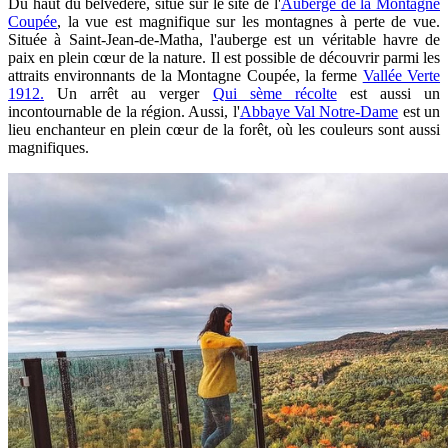
Du haut du belvédère, situé sur le site de l'
Auberge de la Montagne
Coupée
, la vue est magnifique sur les montagnes à perte de vue.
Située à Saint-Jean-de-Matha, l'auberge est un véritable havre de
paix en plein cœur de la nature. Il est possible de découvrir parmi les
attraits environnants de la Montagne Coupée, la ferme
Vallée Verte
1912.
Un arrêt au verger
Qui sème récolte
est aussi un
incontournable de la région. Aussi, l'
Abbaye Val Notre-Dame
est un
lieu enchanteur en plein cœur de la forêt, où les couleurs sont aussi
magnifiques.