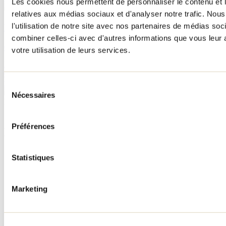
Les cookies nous permettent de personnaliser le contenu et le
relatives aux médias sociaux et d'analyser notre trafic. No
l'utilisation de notre site avec nos partenaires de médias soc
Échelle des couleurs d’automne par secteur
combiner celles-ci avec d'autres informations que vous leur a
02 septembre 2025
Par : Tourisme Lanaudière
votre utilisation de leurs services.
Nous te proposons une carte avec différents secteurs afin de savoir à
quel stade de coloration sont les feuilles. La carte est mise à jour
toutes les semaines en période automnale.
Sélection
Nécessaires
du
Besoin d'information?
consentement
1 800 363-2788
Préférences
Menu pied de page
Accueil de groupe
Statistiques
Séjour d'affaires
Lieux événementiels
Offre aux voyageurs étrangers
Marketing
À propos
Partenaires
Médias
Concours