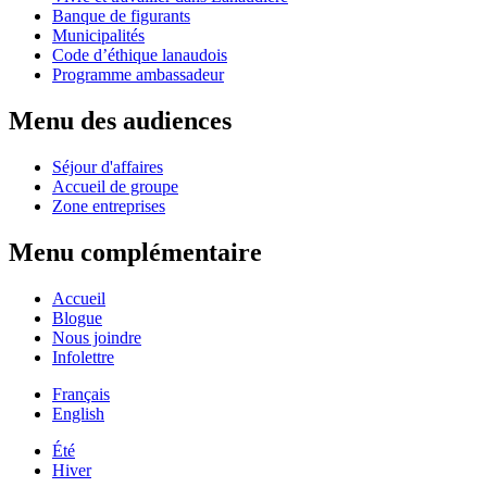
Banque de figurants
Municipalités
Code d’éthique lanaudois
Programme ambassadeur
Menu des audiences
Séjour d'affaires
Accueil de groupe
Zone entreprises
Menu complémentaire
Accueil
Blogue
Nous joindre
Infolettre
Français
English
Été
Hiver