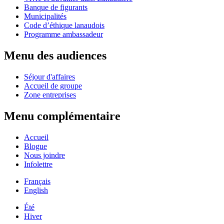
Banque de figurants
Municipalités
Code d’éthique lanaudois
Programme ambassadeur
Menu des audiences
Séjour d'affaires
Accueil de groupe
Zone entreprises
Menu complémentaire
Accueil
Blogue
Nous joindre
Infolettre
Français
English
Été
Hiver