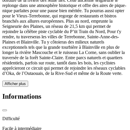
bordure de la rivière des Mille Îles. Cette ancienne seigneurie te
replonge dans une atmosphère historique et offre des aires de pique-
nique parfaites pour une pause bien méritée. Tu pourras aussi opter
pour le Vieux-Terrebonne, qui regorge de restaurants et bistros
branchés aux allures européennes. Plus au nord, emprunte la
Seigneurie des Plaines, un réseau de 21,5 km qui permet de
rejoindre la célèbre piste cyclable du P’tit Train du Nord, Pour t'y
rendre, tu traverseras les villes de Terrebonne, Sainte-Anne-des-
Plaines et Blainville. Tu y côtoieras des milieux naturels
exceptionnels tels que la grande tourbière à Blainville en plus de
longer la rivière Mascouche et le ruisseau La Corne, sans oublier la
traversée de la forêt Sainte-Claire. Entre parcs naturels et quartiers
résidentiels, parfois sur route, tantôt dans les bois, les cyclistes
apprécieront ce circuit qui permet de rejoindre les réseaux cyclables
d’Oka, de l’Outaouais, de la Rive-Sud et même de la Route verte.
Afficher plus
Informations
Difficulté
Facile à intermédiaire