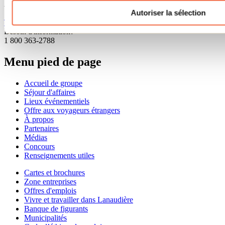
Applications et documents
Autoriser la sélection
Télécharge le fichier GPX
Besoin d'information?
1 800 363-2788
Menu pied de page
Accueil de groupe
Séjour d'affaires
Lieux événementiels
Offre aux voyageurs étrangers
À propos
Partenaires
Médias
Concours
Renseignements utiles
Cartes et brochures
Zone entreprises
Offres d'emplois
Vivre et travailler dans Lanaudière
Banque de figurants
Municipalités