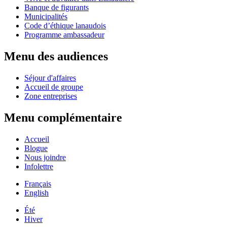
Banque de figurants
Municipalités
Code d’éthique lanaudois
Programme ambassadeur
Menu des audiences
Séjour d'affaires
Accueil de groupe
Zone entreprises
Menu complémentaire
Accueil
Blogue
Nous joindre
Infolettre
Français
English
Été
Hiver