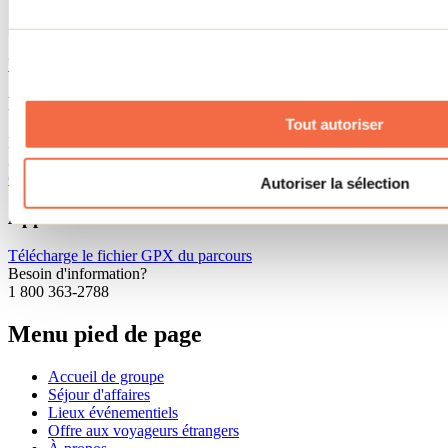
Voir tous les circuits de vélo
Point de départ proposé
Tout autoriser
Église de la municipalité de Saint-Donat
381, rue Allard, Saint-Donat, J0T 2C0
Google Maps
Autoriser la sélection
Applications et documents
Télécharge le fichier GPX du parcours
Besoin d'information?
1 800 363-2788
Menu pied de page
Accueil de groupe
Séjour d'affaires
Lieux événementiels
Offre aux voyageurs étrangers