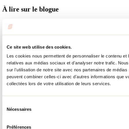
À lire sur le blogue
8 musées à découvrir absolument dans Lanaudière
Par : Marilou M. Robitaille
Envie d’une sortie culturelle dans Lanaudière? Découvre des
Ce site web utilise des cookies.
musées fascinants où art, histoire, patrimoine et expériences
immersives se rencontrent pour surprendre toute la famille, peu
Les cookies nous permettent de personnaliser le contenu et le
importe la saison.
relatives aux médias sociaux et d'analyser notre trafic. No
sur l'utilisation de notre site avec nos partenaires de médias 
Itinéraire pour parcourir la Nouvelle-Acadie et ses
peuvent combiner celles-ci avec d'autres informations que vo
environs cet été
collectées lors de votre utilisation de leurs services.
Par : Tourisme Lanaudière
Cet été, découvre les environs de la Nouvelle-Acadie grâce à cet
Sélection
itinéraire combinant saveurs régionales, culture et plein air.
Nécessaires
du
consentement
Activités à petits prix à faire dans Lanaudière cet été
Préférences