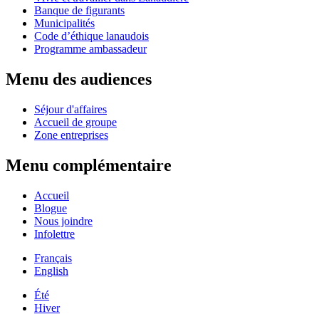
Banque de figurants
Municipalités
Code d’éthique lanaudois
Programme ambassadeur
Menu des audiences
Séjour d'affaires
Accueil de groupe
Zone entreprises
Menu complémentaire
Accueil
Blogue
Nous joindre
Infolettre
Français
English
Été
Hiver