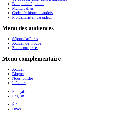
Banque de figurants
Municipalités
Code d’éthique lanaudois
Programme ambassadeur
Menu des audiences
Séjour d'affaires
Accueil de groupe
Zone entreprises
Menu complémentaire
Accueil
Blogue
Nous joindre
Infolettre
Français
English
Été
Hiver