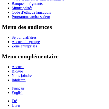
Banque de figurants
Municipalités
Code d’éthique lanaudois
Programme ambassadeur
Menu des audiences
Séjour d'affaires
Accueil de groupe
Zone entreprises
Menu complémentaire
Accueil
Blogue
Nous joindre
Infolettre
Français
English
Été
Hiver