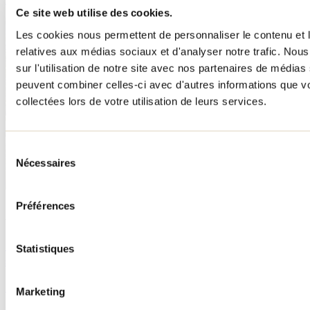
Ce site web utilise des cookies.
Les cookies nous permettent de personnaliser le contenu et le
relatives aux médias sociaux et d'analyser notre trafic. No
sur l'utilisation de notre site avec nos partenaires de médias 
peuvent combiner celles-ci avec d'autres informations que vo
collectées lors de votre utilisation de leurs services.
Sélection
Nécessaires
du
consentement
Préférences
À lire sur le blogue
10 activités amusantes à faire avant la rentrée
Statistiques
scolaire
Par : Jennifer Martin
Marketing