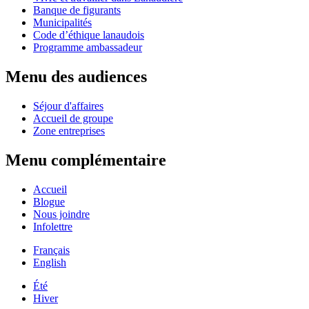
Banque de figurants
Municipalités
Code d’éthique lanaudois
Programme ambassadeur
Menu des audiences
Séjour d'affaires
Accueil de groupe
Zone entreprises
Menu complémentaire
Accueil
Blogue
Nous joindre
Infolettre
Français
English
Été
Hiver