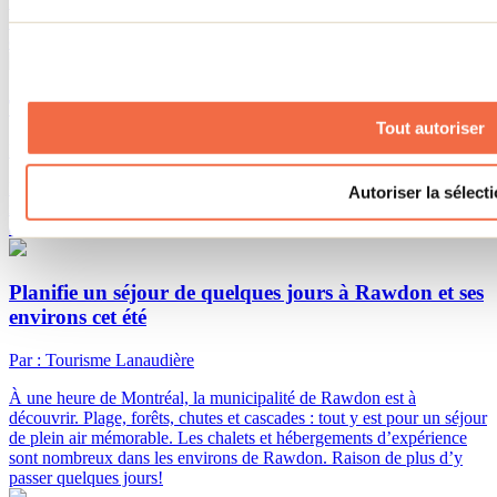
La rentrée scolaire approche à grands pas! Découvre 10 activités à
faire dans Lanaudière avec toute la famille avant le début des
classes.
Top 10 de nos activités à faire en famille cet été
Tout autoriser
Par : Jennifer Martin
Lanaudière se positionnant comme une destination familiale
Autoriser la sélect
incontournable, découvre les activités à faire chez nous cet été. Il y
en a pour tous les goûts et tous les budgets!
Planifie un séjour de quelques jours à Rawdon et ses
environs cet été
Par : Tourisme Lanaudière
À une heure de Montréal, la municipalité de Rawdon est à
découvrir. Plage, forêts, chutes et cascades : tout y est pour un séjour
de plein air mémorable. Les chalets et hébergements d’expérience
sont nombreux dans les environs de Rawdon. Raison de plus d’y
passer quelques jours!