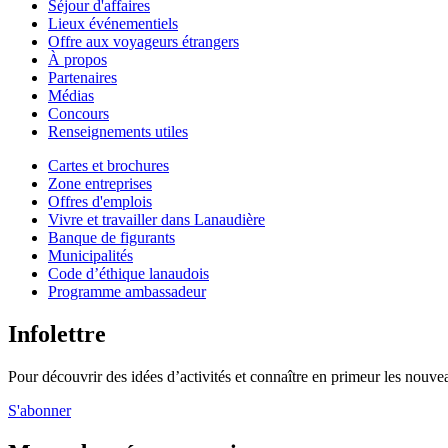
Séjour d'affaires
Lieux événementiels
Offre aux voyageurs étrangers
À propos
Partenaires
Médias
Concours
Renseignements utiles
Cartes et brochures
Zone entreprises
Offres d'emplois
Vivre et travailler dans Lanaudière
Banque de figurants
Municipalités
Code d’éthique lanaudois
Programme ambassadeur
Infolettre
Pour découvrir des idées d’activités et connaître en primeur les nouvea
S'abonner