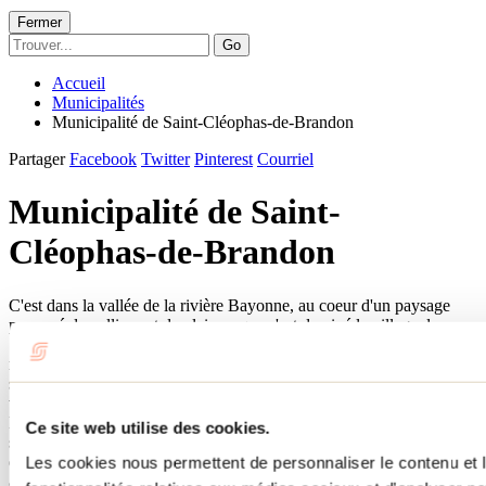
Fermer
Go
Accueil
Municipalités
Municipalité de Saint-Cléophas-de-Brandon
Partager
Facebook
Twitter
Pinterest
Courriel
Municipalité de Saint-
Cléophas-de-Brandon
C'est dans la vallée de la rivière Bayonne, au coeur d'un paysage
parsemé de collines et de plaines, que s'est dessiné le village de
Saint-Cléophas-de-Brandon. Lors de votre visite, vous y
remarquerez un village-rue typique du Québec où les maisons
s'alignent le long du chemin. En 1888, un premier convoi de
voyageurs et de visiteurs se rendit de Montréal à Saint-Gabriel-de-
Brandon en train. À Saint-Cléophas-de-Brandon, on construisit une
Ce site web utilise des cookies.
sorte de « cabane » faisant office de gare. C'est seulement en 1915
que fut construite la nouvelle gare, plus spacieuse, pour répondre
Les cookies nous permettent de personnaliser le contenu et l
aux besoins des usagers du train. Trente ans plus tard, le service de