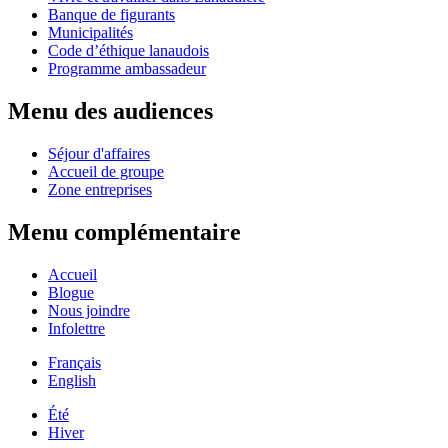
Banque de figurants
Municipalités
Code d’éthique lanaudois
Programme ambassadeur
Menu des audiences
Séjour d'affaires
Accueil de groupe
Zone entreprises
Menu complémentaire
Accueil
Blogue
Nous joindre
Infolettre
Français
English
Été
Hiver