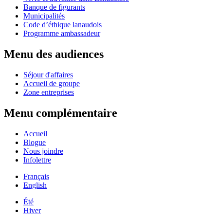
Banque de figurants
Municipalités
Code d’éthique lanaudois
Programme ambassadeur
Menu des audiences
Séjour d'affaires
Accueil de groupe
Zone entreprises
Menu complémentaire
Accueil
Blogue
Nous joindre
Infolettre
Français
English
Été
Hiver