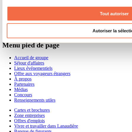
classes.
Tout autoriser
Consulter tous les articles
Besoin d'information?
Autoriser la sélect
1 800 363-2788
Menu pied de page
Accueil de groupe
Séjour d'affaires
Lieux événementiels
Offre aux voyageurs étrangers
À propos
Partenaires
Médias
Concours
Renseignements utiles
Cartes et brochures
Zone entreprises
Offres d'emplois
Vivre et travailler dans Lanaudière
Banque de figurants