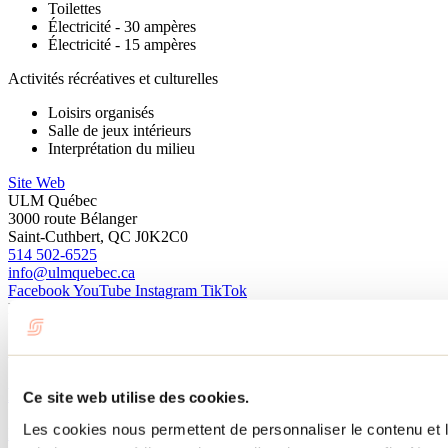
Toilettes
Électricité - 30 ampères
Électricité - 15 ampères
Activités récréatives et culturelles
Loisirs organisés
Salle de jeux intérieurs
Interprétation du milieu
Site Web
ULM Québec
3000 route Bélanger
Saint-Cuthbert, QC J0K2C0
514 502-6525
info@ulmquebec.ca
Facebook
YouTube
Instagram
TikTok
No d'enregistrement
627532 ​
À lire sur le blogue
Les nouveautés à découvrir cet été dans Lanaudière
Ce site web utilise des cookies.
Les cookies nous permettent de personnaliser le contenu et le
Par : Marilou M. Robitaille