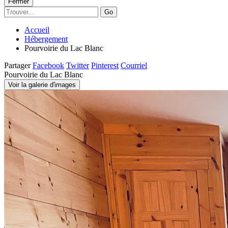
Fermer
Go
Accueil
Hébergement
Pourvoirie du Lac Blanc
Partager
Facebook
Twitter
Pinterest
Courriel
Pourvoirie du Lac Blanc
Voir la galerie d'images