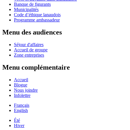
Banque de figurants
Municipalités
Code d’éthique lanaudois
Programme ambassadeur
Menu des audiences
Séjour d'affaires
Accueil de groupe
Zone entreprises
Menu complémentaire
Accueil
Blogue
Nous joindre
Infolettre
Français
English
Été
Hiver