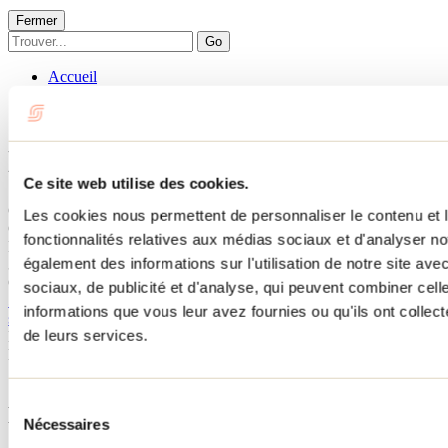
Fermer
Go
Accueil
Hébergement
LE PETIT OUAREAU
LE PETIT OUAREAU
Ce site web utilise des cookies.
Chertsey
Les cookies nous permettent de personnaliser le contenu et l
Chalets
fonctionnalités relatives aux médias sociaux et d'analyser no
LE PETIT OUAREAU
également des informations sur l'utilisation de notre site av
3861 avenue du Rang-A
Chertsey, QC J0K3K0
sociaux, de publicité et d'analyse, qui peuvent combiner cell
514 998-6313
informations que vous leur avez fournies ou qu'ils ont collecté
sylvie_gauthier44@hotmail.com
de leurs services.
No d'enregistrement
297766
Besoin d'information?
1 800 363-2788
Sélection
Menu pied de page
Nécessaires
du