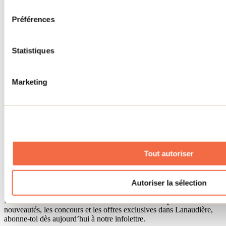
consentement
Accueil de groupe
Séjour d'affaires
Préférences
Lieux événementiels
Offre aux voyageurs étrangers
À propos
Partenaires
Statistiques
Médias
Concours
Renseignements utiles
Marketing
Cartes et brochures
Zone entreprises
Offres d'emplois
Vivre et travailler dans Lanaudière
Banque de figurants
Municipalités
Code d’éthique lanaudois
Tout autoriser
Programme ambassadeur
Infolettre
Autoriser la sélection
Pour découvrir des idées d’activités et connaître en primeur les
nouveautés, les concours et les offres exclusives dans Lanaudière,
abonne-toi dès aujourd’hui à notre infolettre.