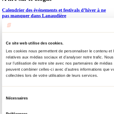
Calendrier des événements et festivals d’hiver à ne
pas manquer dans Lanaudière
Par : Marilou M. Robitaille
Toutes les raisons sont bonnes pour mettre le nez dehors cet hiver
dans Lanaudière. Festival hivernal en famille ou compétition
Ce site web utilise des cookies.
d’envergure internationale, Lanaudière a la chance d’accueillir sur
son territoire plusieurs événements pour apprécier les plaisirs
Les cookies nous permettent de personnaliser le contenu et le
d’hiver.
relatives aux médias sociaux et d'analyser notre trafic. No
sur l'utilisation de notre site avec nos partenaires de médias 
Escapade hivernale à Rawdon et ses environs : ton
peuvent combiner celles-ci avec d'autres informations que vo
itinéraire pour un séjour mémorable
collectées lors de votre utilisation de leurs services.
Par : Jennifer Martin
Profite d’un séjour à Rawdon. L’endroit parfait pour vivre
Sélection
pleinement l’hiver, entre nature, plaisir et cocooning.
Nécessaires
du
consentement
10 activités amusantes à faire avant la rentrée
Préférences