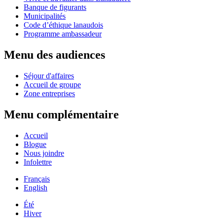
Banque de figurants
Municipalités
Code d’éthique lanaudois
Programme ambassadeur
Menu des audiences
Séjour d'affaires
Accueil de groupe
Zone entreprises
Menu complémentaire
Accueil
Blogue
Nous joindre
Infolettre
Français
English
Été
Hiver