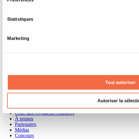
scolaire
Par : Jennifer Martin
Statistiques
La rentrée scolaire approche à grands pas! Découvre 10 activités à
faire dans Lanaudière avec toute la famille avant le début des
classes.
Marketing
Consulter tous les articles
Besoin d'information?
1 800 363-2788
Menu pied de page
Tout autoriser
Accueil de groupe
Autoriser la sélect
Séjour d'affaires
Lieux événementiels
Offre aux voyageurs étrangers
À propos
Partenaires
Médias
Concours