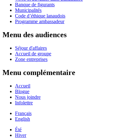
Banque de figurants
Municipalités
Code d’éthique lanaudois
Programme ambassadeur
Menu des audiences
Séjour d'affaires
Accueil de groupe
Zone entreprises
Menu complémentaire
Accueil
Blogue
Nous joindre
Infolettre
Français
English
Été
Hiver