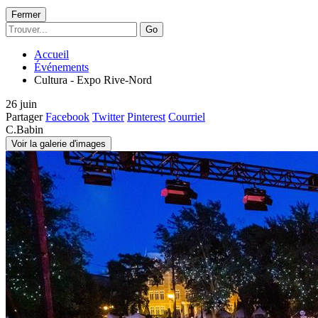
Fermer
Go
Accueil
Événements
Cultura - Expo Rive-Nord
26
juin
Partager
Facebook
Twitter
Pinterest
Courriel
C.Babin
Voir la galerie d'images