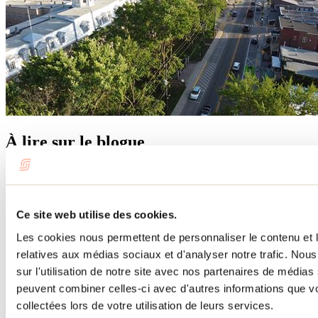
À lire sur le blogue
Les événements à ne pas manquer cet été dans
Lanaudière!
Ce site web utilise des cookies.
Par : Tourisme Lanaudière
Les cookies nous permettent de personnaliser le contenu et le
La saison estivale est animés et festive dans Lanaudière. Chaque été,
les gens sont nombreux à prendre part aux événements sportifs,
relatives aux médias sociaux et d'analyser notre trafic. No
culturels et festifs proposés dans la région. Envie de faire des
sur l'utilisation de notre site avec nos partenaires de médias 
découvertes gourmandes? D’assister à des concerts de musique?
peuvent combiner celles-ci avec d'autres informations que vo
Lanaudière a certainement quelque chose à te proposer cet été.
collectées lors de votre utilisation de leurs services.