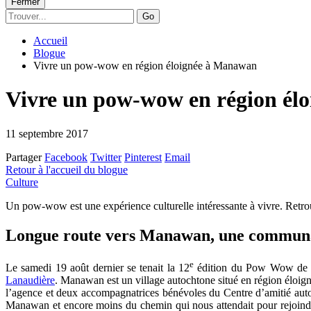
Fermer
Go
Accueil
Blogue
Vivre un pow-wow en région éloignée à Manawan
Vivre un pow-wow en région él
11 septembre 2017
Partager
Facebook
Twitter
Pinterest
Email
Retour à l'accueil du blogue
Culture
Un pow-wow est une expérience culturelle intéressante à vivre. Ret
Longue route vers Manawan, une communau
e
Le samedi 19 août dernier se tenait la 12
édition du Pow Wow de Ma
Lanaudière
. Manawan est un village autochtone situé en région éloign
l’agence et deux accompagnatrices bénévoles du Centre d’amitié autoc
Manawan et encore moins du chemin qui nous attendait pour rejoindre 