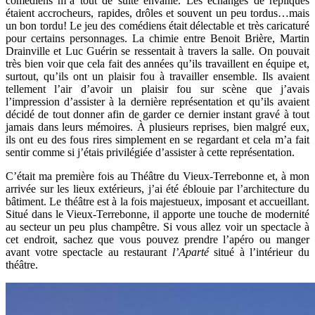
comédiens m’a tout de suite envahie. Les échanges de répliques
étaient accrocheurs, rapides, drôles et souvent un peu tordus…mais
un bon tordu! Le jeu des comédiens était délectable et très caricaturé
pour certains personnages. La chimie entre Benoit Brière, Martin
Drainville et Luc Guérin se ressentait à travers la salle. On pouvait
très bien voir que cela fait des années qu’ils travaillent en équipe et,
surtout, qu’ils ont un plaisir fou à travailler ensemble. Ils avaient
tellement l’air d’avoir un plaisir fou sur scène que j’avais
l’impression d’assister à la dernière représentation et qu’ils avaient
décidé de tout donner afin de garder ce dernier instant gravé à tout
jamais dans leurs mémoires. À plusieurs reprises, bien malgré eux,
ils ont eu des fous rires simplement en se regardant et cela m’a fait
sentir comme si j’étais privilégiée d’assister à cette représentation.
C’était ma première fois au Théâtre du Vieux-Terrebonne et, à mon
arrivée sur les lieux extérieurs, j’ai été éblouie par l’architecture du
bâtiment. Le théâtre est à la fois majestueux, imposant et accueillant.
Situé dans le Vieux-Terrebonne, il apporte une touche de modernité
au secteur un peu plus champêtre. Si vous allez voir un spectacle à
cet endroit, sachez que vous pouvez prendre l’apéro ou manger
avant votre spectacle au restaurant
l’Aparté
situé à l’intérieur du
théâtre.