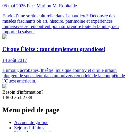
05 mai 2026
Par : Marilou M. Robitaille
Envie d’une sortie culturelle dans Lanaudière? Découvre des
musées fascinants où art, histoire, patrimoine et expériences
immersives se rencontrent pour surprendre toute la famille, peu
importe la saison.
Cirque Éloize : tout simplement grandiose!
14 août 2017
Humour, acrobaties, théâtre, musique country et cirque urbain
plongent le spectateur dans un univers remodelé de la conquête de
l’Ouest américain.
Besoin d'information?
1 800 363-2788
Menu pied de page
Accueil de groupe
Séjour d'affaires