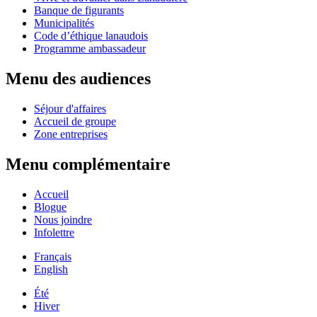
Banque de figurants
Municipalités
Code d’éthique lanaudois
Programme ambassadeur
Menu des audiences
Séjour d'affaires
Accueil de groupe
Zone entreprises
Menu complémentaire
Accueil
Blogue
Nous joindre
Infolettre
Français
English
Été
Hiver