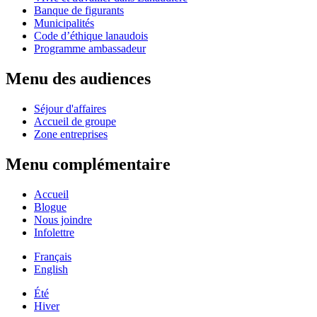
Banque de figurants
Municipalités
Code d’éthique lanaudois
Programme ambassadeur
Menu des audiences
Séjour d'affaires
Accueil de groupe
Zone entreprises
Menu complémentaire
Accueil
Blogue
Nous joindre
Infolettre
Français
English
Été
Hiver