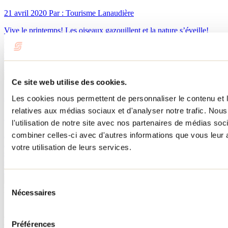
21 avril 2020
Par : Tourisme Lanaudière
Vive le printemps! Les oiseaux gazouillent et la nature s’éveille!
Cette année, confinement oblige, notre envie de mettre les mains
dans la terre est plus que jamais présente. Besoin d’autosuffisance,
de s’occuper à la maison? Osez! Jardiner a quelque chose de
réjouissant et réconfortant.
Ce site web utilise des cookies.
3 activités à faire à Saint-Donat et ses environs
Les cookies nous permettent de personnaliser le contenu et le
relatives aux médias sociaux et d'analyser notre trafic. No
13 mai 2020
Par : Tourisme Lanaudière
l'utilisation de notre site avec nos partenaires de médias soc
Avec le retour des beaux jours, on a envie de sortir prendre l'air!
combiner celles-ci avec d'autres informations que vous leur a
Avec ses 81 lacs, ses 200 kilomètres de sentiers pédestres et ses 12
votre utilisation de leurs services.
circuits cyclables, Saint-Donat, c’est la destination plein air par
excellence dans Lanaudière. Cyclistes et randonneurs y trouveront
l’activité idéale!
Sélection
Besoin d'information?
Nécessaires
du
1 800 363-2788
consentement
Menu pied de page
Préférences