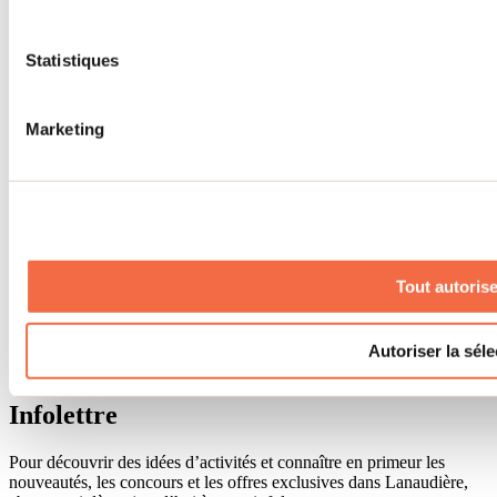
Accueil de groupe
Séjour d'affaires
Statistiques
Lieux événementiels
Offre aux voyageurs étrangers
À propos
Marketing
Partenaires
Médias
Concours
Renseignements utiles
Cartes et brochures
Zone entreprises
Offres d'emplois
Tout autorise
Vivre et travailler dans Lanaudière
Banque de figurants
Municipalités
Code d’éthique lanaudois
Autoriser la séle
Programme ambassadeur
Infolettre
Pour découvrir des idées d’activités et connaître en primeur les
nouveautés, les concours et les offres exclusives dans Lanaudière,