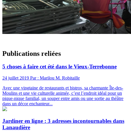
Publications reliées
5 choses à faire cet été dans le Vieux-Terrebonne
24 juillet 2019
Par : Marilou M. Robitaille
Avec une vingtaine de restaurants et bistros, sa charmante Île-des-
Moulins et une vie culturelle animée, c’est l’endroit idéal pour un
pique-nique familial, un souper entre amis ou une sortie au théâtre
dans un décor enchanteur...
Jardiner en ligne : 3 adresses incontournables dans
Lanaudière