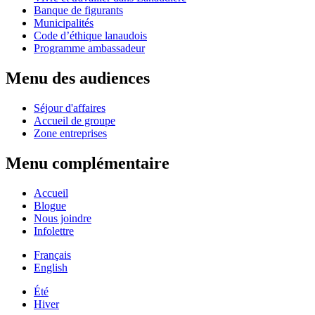
Banque de figurants
Municipalités
Code d’éthique lanaudois
Programme ambassadeur
Menu des audiences
Séjour d'affaires
Accueil de groupe
Zone entreprises
Menu complémentaire
Accueil
Blogue
Nous joindre
Infolettre
Français
English
Été
Hiver