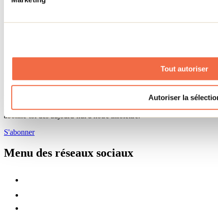
Zone entreprises
Offres d'emplois
Vivre et travailler dans Lanaudière
Banque de figurants
Municipalités
Code d’éthique lanaudois
Programme ambassadeur
Tout autoriser
Infolettre
Autoriser la sélectio
Pour découvrir des idées d’activités et connaître en primeur les
nouveautés, les concours et les offres exclusives dans Lanaudière,
abonne-toi dès aujourd’hui à notre infolettre.
S'abonner
Menu des réseaux sociaux