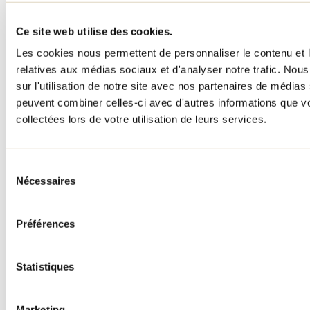
15 avril 2023
Par : Tourisme Lanaudière
Ce site web utilise des cookies.
Épicurien à la recherche de nouveautés et d’expériences
savoureuses? Vous tomberez en amour avec nos six circuits
Les cookies nous permettent de personnaliser le contenu et le
touristiques gourmands. En sillonnant le Piémont vous mène au pied
relatives aux médias sociaux et d'analyser notre trafic. No
des montagnes, à travers des villages pittoresques, à la découverte
d’entreprises originales qui vous charmeront à coup sûr.
sur l'utilisation de notre site avec nos partenaires de médias 
peuvent combiner celles-ci avec d'autres informations que vo
Besoin d'information?
collectées lors de votre utilisation de leurs services.
1 800 363-2788
Menu pied de page
Sélection
Accueil de groupe
Nécessaires
du
Séjour d'affaires
consentement
Lieux événementiels
Offre aux voyageurs étrangers
Préférences
À propos
Partenaires
Médias
Statistiques
Concours
Renseignements utiles
Cartes et brochures
Marketing