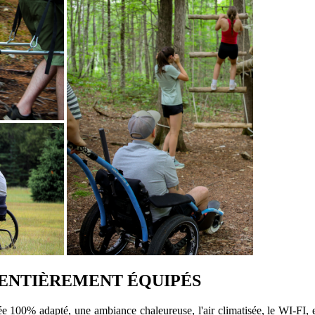
T ENTIÈREMENT ÉQUIPÉS
ée 100% adapté, une ambiance chaleureuse, l'air climatisée, le WI-FI, et 