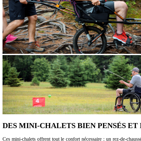
DES MINI-CHALETS BIEN PENSÉS E
Ces mini-chalets offrent tout le confort nécessaire : un rez-de-chauss