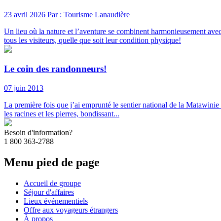
23 avril 2026
Par : Tourisme Lanaudière
Un lieu où la nature et l’aventure se combinent harmonieusement avec 
tous les visiteurs, quelle que soit leur condition physique!
Le coin des randonneurs!
07 juin 2013
La première fois que j’ai emprunté le sentier national de la Matawinie
les racines et les pierres, bondissant...
Besoin d'information?
1 800 363-2788
Menu pied de page
Accueil de groupe
Séjour d'affaires
Lieux événementiels
Offre aux voyageurs étrangers
À propos