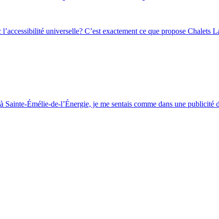
l’accessibilité universelle? C’est exactement ce que propose Chalets L
 à Sainte-Émélie-de-l’Énergie, je me sentais comme dans une publicité de