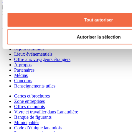
concept bien étrange. Personne présent pour nous accueillir...
Besoin d'information?
1 800 363-2788
Tout autoriser
Menu pied de page
Autoriser la sélection
Accueil de groupe
Séjour d'affaires
Lieux événementiels
Offre aux voyageurs étrangers
À propos
Partenaires
Médias
Concours
Renseignements utiles
Cartes et brochures
Zone entreprises
Offres d'emplois
Vivre et travailler dans Lanaudière
Banque de figurants
Municipalités
Code d’éthique lanaudois