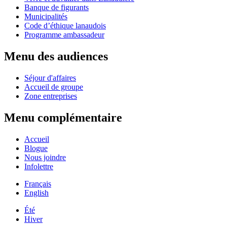
Banque de figurants
Municipalités
Code d’éthique lanaudois
Programme ambassadeur
Menu des audiences
Séjour d'affaires
Accueil de groupe
Zone entreprises
Menu complémentaire
Accueil
Blogue
Nous joindre
Infolettre
Français
English
Été
Hiver