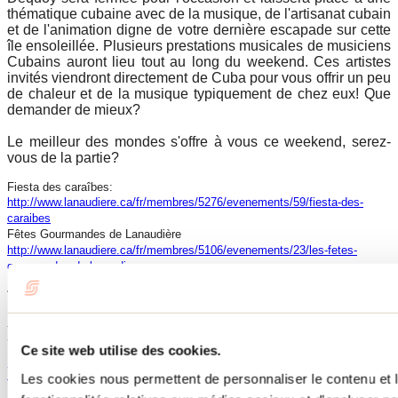
thématique cubaine avec de la musique, de l'artisanat cubain
et de l'animation digne de votre dernière escapade sur cette
île ensoleillée. Plusieurs prestations musicales de musiciens
Cubains auront lieu tout au long du weekend. Ces artistes
invités viendront directement de Cuba pour vous offrir un peu
de chaleur et de la musique typiquement de chez eux! Que
demander de mieux?
Le meilleur des mondes s'offre à vous ce weekend, serez-
vous de la partie?
Fiesta des caraîbes:
http://www.lanaudiere.ca/fr/membres/5276/evenements/59/fiesta-des-
caraibes
Fêtes Gourmandes de Lanaudière
http://www.lanaudiere.ca/fr/membres/5106/evenements/23/les-fetes-
gourmandes-de-lanaudiere
Tourisme Lanaudière www.lanaudiere.ca
Publications reliées
Ce site web utilise des cookies.
Un weekend de découvertes grâce à M ta Région
Les cookies nous permettent de personnaliser le contenu et l