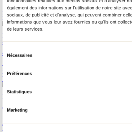
fonctionnalités relatives aux médias sociaux et d'analyser no
19 juin 2018
Par : Marilou M. Robitaille
également des informations sur l'utilisation de notre site av
Partez à l'aventure le temps d'un weekend en profitant des offres de
sociaux, de publicité et d'analyse, qui peuvent combiner cell
M ta Région!
informations que vous leur avez fournies ou qu'ils ont collecté
de leurs services.
Les marchés publics de Lanaudière : la destination
de toutes les découvertes
Sélection
01 mai 2026
Par : Jennifer Martin
Nécessaires
du
consentement
Pour découvrir les innombrables trésors du terroir lanaudois, il n’y a
rien comme faire la tournée de ses marchés publics! Cet été, on te
Préférences
propose d’aller à la rencontre des producteurs et artisans locaux de
notre magnifique région.
Statistiques
Kabania : l’expérience de dormir dans les arbres
03 mars 2015
Marketing
«Une enveloppe à votre nom, une clé et des traîneaux vous
attendront au poste d’accueil.» Telle fut l’introduction à mon séjour
le jour où j’ai réservé mon hébergement à Kabania. En voilà un