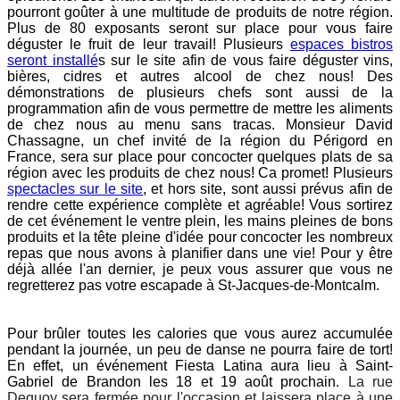
pourront goûter à une multitude de produits de notre région.
Plus de 80 exposants seront sur place pour vous faire
déguster le fruit de leur travail! Plusieurs
espaces bistros
seront installé
s sur le site afin de vous faire déguster vins,
bières, cidres et autres alcool de chez nous! Des
démonstrations de plusieurs chefs sont aussi de la
programmation afin de vous permettre de mettre les aliments
de chez nous au menu sans tracas. Monsieur David
Chassagne, un chef invité de la région du Périgord en
France, sera sur place pour concocter quelques plats de sa
région avec les produits de chez nous! Ca promet! Plusieurs
spectacles sur le site
, et hors site, sont aussi prévus afin de
rendre cette expérience complète et agréable! Vous sortirez
de cet événement le ventre plein, les mains pleines de bons
produits et la tête pleine d'idée pour concocter les nombreux
repas que nous avons à planifier dans une vie! Pour y être
déjà allée l'an dernier, je peux vous assurer que vous ne
regretterez pas votre escapade à St-Jacques-de-Montcalm.
Pour brûler toutes les calories que vous aurez accumulée
pendant la journée, un peu de danse ne pourra faire de tort!
En effet, un événement Fiesta Latina aura lieu à Saint-
Gabriel de Brandon les 18 et 19 août prochain.
La rue
Dequoy sera fermée pour l'occasion et laissera place à une