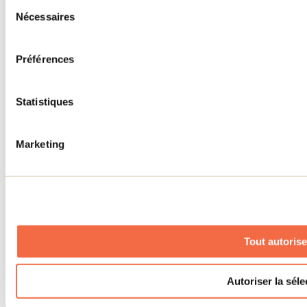
Sélection
Lieux événementiels
Nécessaires
du
Offre aux voyageurs étrangers
À propos
consentement
Partenaires
Médias
Préférences
Concours
Renseignements utiles
Statistiques
Cartes et brochures
Zone entreprises
Offres d'emplois
Vivre et travailler dans Lanaudière
Marketing
Banque de figurants
Municipalités
Code d’éthique lanaudois
Programme ambassadeur
Infolettre
Tout autorise
Pour découvrir des idées d’activités et connaître en primeur les
nouveautés, les concours et les offres exclusives dans Lanaudière,
abonne-toi dès aujourd’hui à notre infolettre.
Autoriser la séle
S'abonner