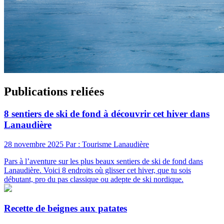
Publications reliées
8 sentiers de ski de fond à découvrir cet hiver dans
Lanaudière
28 novembre 2025
Par : Tourisme Lanaudière
Pars à l’aventure sur les plus beaux sentiers de ski de fond dans
Lanaudière. Voici 8 endroits où glisser cet hiver, que tu sois
débutant, pro du pas classique ou adepte de ski nordique.
Recette de beignes aux patates