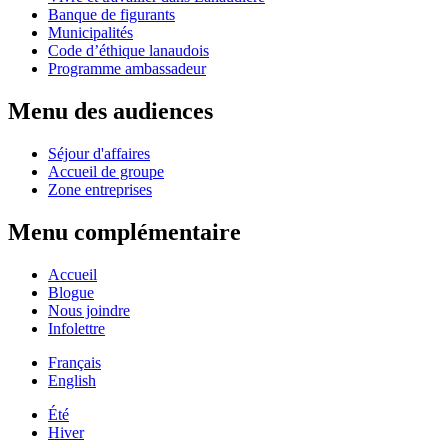
Banque de figurants
Municipalités
Code d’éthique lanaudois
Programme ambassadeur
Menu des audiences
Séjour d'affaires
Accueil de groupe
Zone entreprises
Menu complémentaire
Accueil
Blogue
Nous joindre
Infolettre
Français
English
Été
Hiver