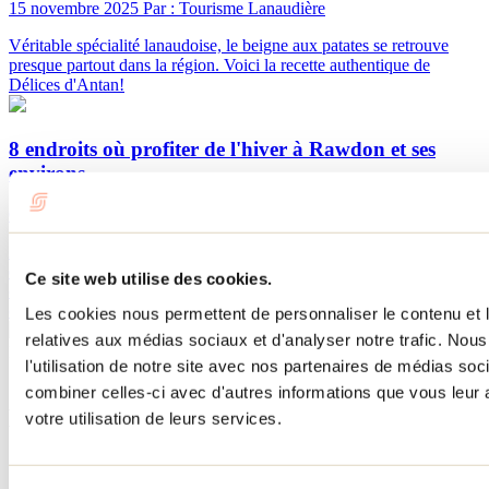
15 novembre 2025
Par : Tourisme Lanaudière
Véritable spécialité lanaudoise, le beigne aux patates se retrouve
presque partout dans la région. Voici la recette authentique de
Délices d'Antan!
8 endroits où profiter de l'hiver à Rawdon et ses
environs
07 décembre 2022
Par : Jennifer Martin
À la recherche d’un endroit à proximité de la ville où il est possible
d’accéder à une panoplie d’activités convenant aux goûts de tout un
Ce site web utilise des cookies.
chacun? Rawdon et ses environs vous attendent cet hiver avec leur
offre de plein air plus qu’intéressante!
Les cookies nous permettent de personnaliser le contenu et le
relatives aux médias sociaux et d'analyser notre trafic. No
Besoin d'information?
l'utilisation de notre site avec nos partenaires de médias soc
1 800 363-2788
combiner celles-ci avec d'autres informations que vous leur a
Menu pied de page
votre utilisation de leurs services.
Accueil de groupe
Séjour d'affaires