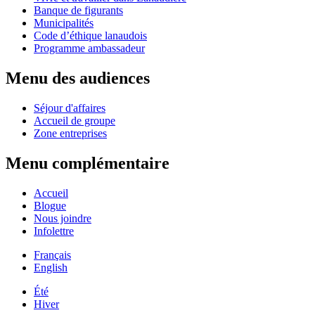
Banque de figurants
Municipalités
Code d’éthique lanaudois
Programme ambassadeur
Menu des audiences
Séjour d'affaires
Accueil de groupe
Zone entreprises
Menu complémentaire
Accueil
Blogue
Nous joindre
Infolettre
Français
English
Été
Hiver