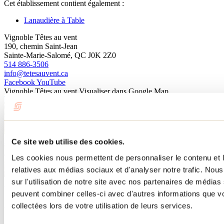
Cet établissement contient également :
Lanaudière à Table
Vignoble Têtes au vent
190, chemin Saint-Jean
Sainte-Marie-Salomé, QC J0K 2Z0
514 886-3506
info@tetesauvent.ca
Facebook
YouTube
Vignoble Têtes au vent
Visualiser dans Google Map
Alchimiste Microbrasserie
Joliette
Microbrasserie
Visualiser dans Google Map
Ce site web utilise des cookies.
Les cookies nous permettent de personnaliser le contenu et le
relatives aux médias sociaux et d'analyser notre trafic. No
Distillerie Les Esprits Tordus
L'Assomption
sur l'utilisation de notre site avec nos partenaires de médias 
Agrotourisme
Visualiser dans Google Map
peuvent combiner celles-ci avec d'autres informations que vo
À lire sur le blogue
collectées lors de votre utilisation de leurs services.