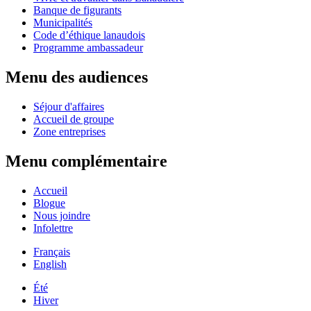
Banque de figurants
Municipalités
Code d’éthique lanaudois
Programme ambassadeur
Menu des audiences
Séjour d'affaires
Accueil de groupe
Zone entreprises
Menu complémentaire
Accueil
Blogue
Nous joindre
Infolettre
Français
English
Été
Hiver