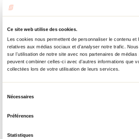
Menu pied de page
Accueil de groupe
Séjour d'affaires
Lieux événementiels
Ce site web utilise des cookies.
Offre aux voyageurs étrangers
À propos
Les cookies nous permettent de personnaliser le contenu et le
Partenaires
relatives aux médias sociaux et d'analyser notre trafic. No
Médias
sur l'utilisation de notre site avec nos partenaires de médias 
Concours
Renseignements utiles
peuvent combiner celles-ci avec d'autres informations que vo
collectées lors de votre utilisation de leurs services.
Cartes et brochures
Zone entreprises
Offres d'emplois
Vivre et travailler dans Lanaudière
Sélection
Banque de figurants
Nécessaires
du
Municipalités
Code d’éthique lanaudois
consentement
Programme ambassadeur
Préférences
Infolettre
Statistiques
Pour découvrir des idées d’activités et connaître en primeur les