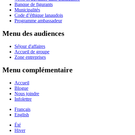
Banque de figurants
Municipalités
Code d’éthique lanaudois
Programme ambassadeur
Menu des audiences
Séjour d'affaires
Accueil de groupe
Zone entreprises
Menu complémentaire
Accueil
Blogue
Nous joindre
Infolettre
Français
English
Été
Hiver