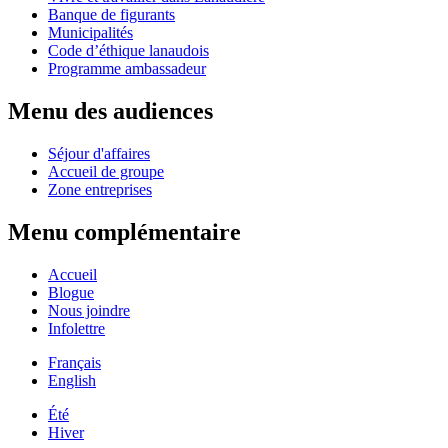
Banque de figurants
Municipalités
Code d’éthique lanaudois
Programme ambassadeur
Menu des audiences
Séjour d'affaires
Accueil de groupe
Zone entreprises
Menu complémentaire
Accueil
Blogue
Nous joindre
Infolettre
Français
English
Été
Hiver