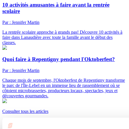
10 activités amusantes à faire avant la rentrée
scolaire
Par : Jennifer Martin
La rentrée scolaire approche à grands pas! Découvre 10 activités à
faire dans Lanaudière avec toute la famille avant le début des
classes.
Quoi faire à Repentigny pendant l'Oktoberfest?
Par : Jennifer Martin
Chaque mois de septembre, l'Oktoberfest de Repentigny transforme
le parc de l'Île-Lebel en un immense lieu de rassemblement où se
côtoient microbrasseries, producteurs locaux, spectacles, jeux et
découvertes gourmandes.
Consulter tous les articles
Besoin d'information?
1 800 363-2788