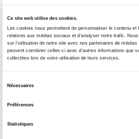
Menu pied de page
Ce site web utilise des cookies.
Accueil de groupe
Les cookies nous permettent de personnaliser le contenu et le
Séjour d'affaires
Lieux événementiels
relatives aux médias sociaux et d'analyser notre trafic. No
Offre aux voyageurs étrangers
sur l'utilisation de notre site avec nos partenaires de médias 
À propos
peuvent combiner celles-ci avec d'autres informations que vo
Partenaires
Médias
collectées lors de votre utilisation de leurs services.
Concours
Renseignements utiles
Cartes et brochures
Sélection
Zone entreprises
Nécessaires
du
Offres d'emplois
consentement
Vivre et travailler dans Lanaudière
Banque de figurants
Préférences
Municipalités
Code d’éthique lanaudois
Programme ambassadeur
Statistiques
Infolettre