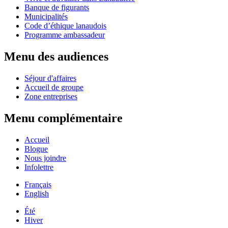
Banque de figurants
Municipalités
Code d’éthique lanaudois
Programme ambassadeur
Menu des audiences
Séjour d'affaires
Accueil de groupe
Zone entreprises
Menu complémentaire
Accueil
Blogue
Nous joindre
Infolettre
Français
English
Été
Hiver