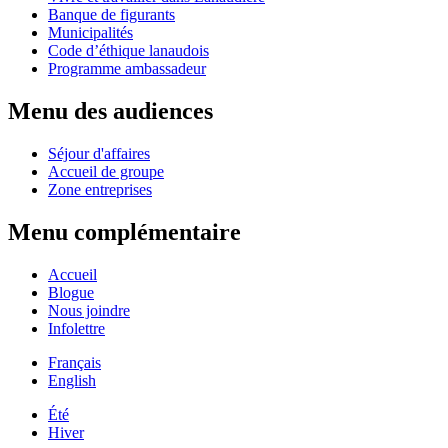
Banque de figurants
Municipalités
Code d’éthique lanaudois
Programme ambassadeur
Menu des audiences
Séjour d'affaires
Accueil de groupe
Zone entreprises
Menu complémentaire
Accueil
Blogue
Nous joindre
Infolettre
Français
English
Été
Hiver