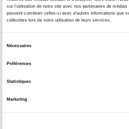
sur l'utilisation de notre site avec nos partenaires de médias 
peuvent combiner celles-ci avec d'autres informations que vo
collectées lors de votre utilisation de leurs services.
Sélection
Nécessaires
du
consentement
Préférences
Magasin de l'Abbaye Val Notre-Dame
Visualiser dans Google Map
Statistiques
Qui sème récolte!
Saint-Jean-de-Matha
Marketing
Agrotourisme
Visualiser dans Google Map
À lire sur le blogue
Fête des Pères dans Lanaudière : nos meilleures idées