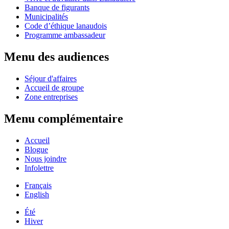
Banque de figurants
Municipalités
Code d’éthique lanaudois
Programme ambassadeur
Menu des audiences
Séjour d'affaires
Accueil de groupe
Zone entreprises
Menu complémentaire
Accueil
Blogue
Nous joindre
Infolettre
Français
English
Été
Hiver