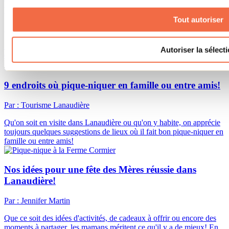
pour célébrer papa
Tout autoriser
Par : Jennifer Martin
N'oublions pas de souligner les papas qui se dévouent toute l’année
Autoriser la sélect
et qui occupent une place importante au sein du foyer.
9 endroits où pique-niquer en famille ou entre amis!
Par : Tourisme Lanaudière
Qu'on soit en visite dans Lanaudière ou qu'on y habite, on apprécie
toujours quelques suggestions de lieux où il fait bon pique-niquer en
famille ou entre amis!
Nos idées pour une fête des Mères réussie dans
Lanaudière!
Par : Jennifer Martin
Que ce soit des idées d'activités, de cadeaux à offrir ou encore des
moments à partager, les mamans méritent ce qu'il y a de mieux! En