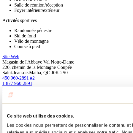
Salle de réunion/réception
Foyer intérieur/extérieur
Activités sportives
Randonnée pédestre
Ski de fond
Vélo de montagne
Course à pied
Site Web
Magasin de l'Abbaye Val Notre-Dame
220, chemin de la Montagne-Coupée
Saint-Jean-de-Matha, QC J0K 2S0
450 960-2891 #2
1 877 960-2891
magasin.vnd@gmail.com
Facebook
Cet attrait fait partie de
Abbaye Val Notre-Dame
Ce site web utilise des cookies.
En savoir plus
Les cookies nous permettent de personnaliser le contenu et le
relatives aux médias sociaux et d'analyser notre trafic. No