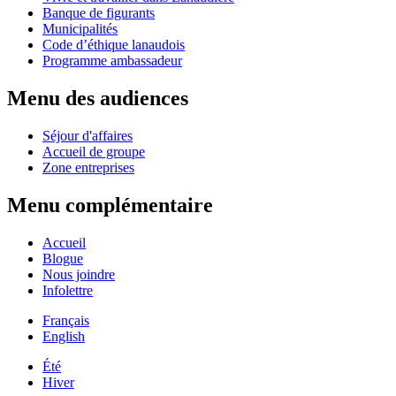
Banque de figurants
Municipalités
Code d’éthique lanaudois
Programme ambassadeur
Menu des audiences
Séjour d'affaires
Accueil de groupe
Zone entreprises
Menu complémentaire
Accueil
Blogue
Nous joindre
Infolettre
Français
English
Été
Hiver