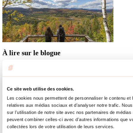
À lire sur le blogue
Où aller faire de la randonnée avec son chien dans
Lanaudière?
Par : Marilou M. Robitaille
Ce site web utilise des cookies.
À la recherche de sentiers où les chiens sont admis dans
Les cookies nous permettent de personnaliser le contenu et le
Lanaudière? Bonne nouvelle : plusieurs parcs et réseaux de
randonnée accueillent les compagnons à quatre pattes. Pars à la
relatives aux médias sociaux et d'analyser notre trafic. No
découverte des forêts, des montagnes et des panoramas qui font la
sur l'utilisation de notre site avec nos partenaires de médias 
renommée de la région.
peuvent combiner celles-ci avec d'autres informations que vo
collectées lors de votre utilisation de leurs services.