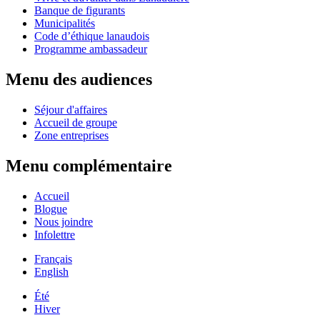
Banque de figurants
Municipalités
Code d’éthique lanaudois
Programme ambassadeur
Menu des audiences
Séjour d'affaires
Accueil de groupe
Zone entreprises
Menu complémentaire
Accueil
Blogue
Nous joindre
Infolettre
Français
English
Été
Hiver