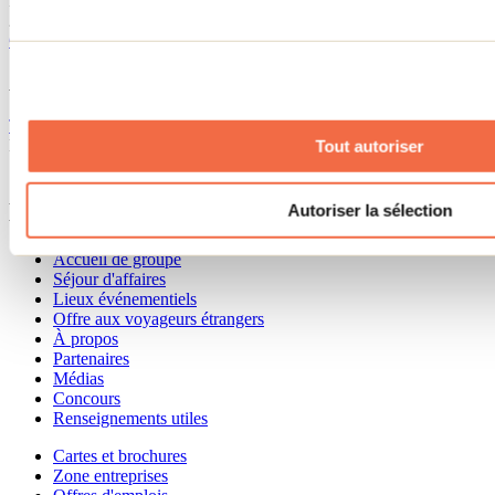
Parc Saint-Jean-Bosco
249, chemin du Golf Est, Saint-Charles-Borromée, J6E 8L1
Google Maps
Applications et documents
Télécharge le fichier GPX
Tout autoriser
Besoin d'information?
1 800 363-2788
Menu pied de page
Autoriser la sélection
Accueil de groupe
Séjour d'affaires
Lieux événementiels
Offre aux voyageurs étrangers
À propos
Partenaires
Médias
Concours
Renseignements utiles
Cartes et brochures
Zone entreprises