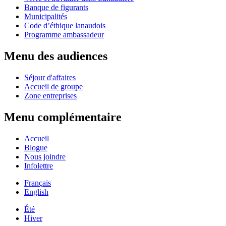
Banque de figurants
Municipalités
Code d’éthique lanaudois
Programme ambassadeur
Menu des audiences
Séjour d'affaires
Accueil de groupe
Zone entreprises
Menu complémentaire
Accueil
Blogue
Nous joindre
Infolettre
Français
English
Été
Hiver