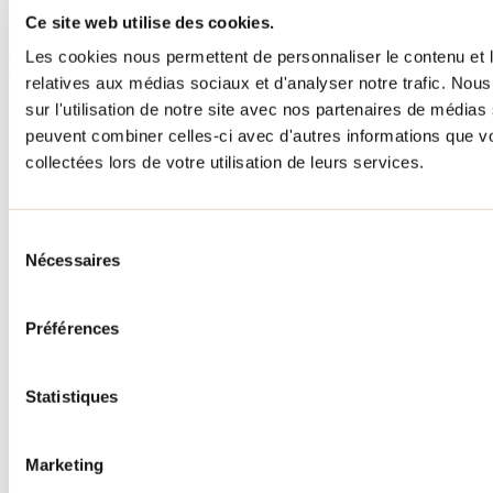
1 800 363-2788
Ce site web utilise des cookies.
Les cookies nous permettent de personnaliser le contenu et le
Menu pied de page
relatives aux médias sociaux et d'analyser notre trafic. No
sur l'utilisation de notre site avec nos partenaires de médias 
Accueil de groupe
Séjour d'affaires
peuvent combiner celles-ci avec d'autres informations que vo
Lieux événementiels
collectées lors de votre utilisation de leurs services.
Offre aux voyageurs étrangers
À propos
Partenaires
Médias
Sélection
Concours
Nécessaires
du
Renseignements utiles
consentement
Cartes et brochures
Zone entreprises
Préférences
Offres d'emplois
Vivre et travailler dans Lanaudière
Banque de figurants
Statistiques
Municipalités
Code d’éthique lanaudois
Programme ambassadeur
Marketing
Infolettre