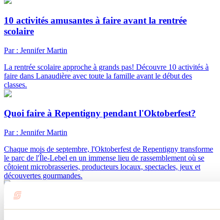
10 activités amusantes à faire avant la rentrée
scolaire
Par : Jennifer Martin
La rentrée scolaire approche à grands pas! Découvre 10 activités à
faire dans Lanaudière avec toute la famille avant le début des
classes.
Quoi faire à Repentigny pendant l'Oktoberfest?
Par : Jennifer Martin
Chaque mois de septembre, l'Oktoberfest de Repentigny transforme
le parc de l'Île-Lebel en un immense lieu de rassemblement où se
côtoient microbrasseries, producteurs locaux, spectacles, jeux et
découvertes gourmandes.
Consulter tous les articles
Besoin d'information?