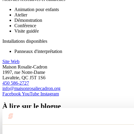
Animation pour enfants
Atelier
Démonstration
Conférence
Visite guidée
Installations disponibles
Panneaux d'interprétation
Site Web
Maison Rosalie-Cadron
1997, rue Notre-Dame
Lavaltrie, QC J5T 1S6
450 586-2727
info@maisonrosaliecadron.org
Facebook
YouTube
Instagram
À lire sur le blogue
8 musées à découvrir absolument dans Lanaudière
Par : Marilou M. Robitaille