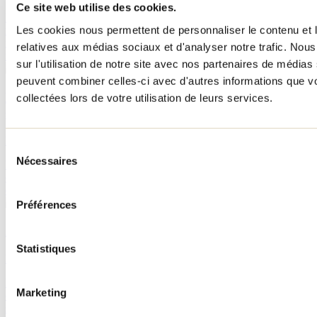
Ce site web utilise des cookies.
Envie d’une sortie culturelle dans Lanaudière? Découvre des
Les cookies nous permettent de personnaliser le contenu et le
musées fascinants où art, histoire, patrimoine et expériences
immersives se rencontrent pour surprendre toute la famille, peu
relatives aux médias sociaux et d'analyser notre trafic. No
importe la saison.
sur l'utilisation de notre site avec nos partenaires de médias 
peuvent combiner celles-ci avec d'autres informations que vo
Berthier et ses îles : découvrir les environs cet été
collectées lors de votre utilisation de leurs services.
grâce à cet itinéraire
Par : Tourisme Lanaudière
Sélection
Nécessaires
du
Berthier et ses îles, un archipel à découvrir à pied, en vélo, en bateau
ou à moto. Découvre notre suggestion d’itinéraire pour parcourir la
consentement
destination.
Préférences
Activités à petits prix à faire dans Lanaudière cet été
Statistiques
Par : Tourisme Lanaudière
Nous te présentons une sélection d’activités abordables et pleines de
Marketing
charme pour explorer la région et partager des moments mémorables
sans se ruiner. Parce que dans Lanaudière, on a tout pour plaire...