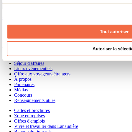
aux portefeuilles!
Consulter tous les articles
Besoin d'information?
Tout autoriser
1 800 363-2788
Menu pied de page
Autoriser la sélect
Accueil de groupe
Séjour d'affaires
Lieux événementiels
Offre aux voyageurs étrangers
À propos
Partenaires
Médias
Concours
Renseignements utiles
Cartes et brochures
Zone entreprises
Offres d'emplois
Vivre et travailler dans Lanaudière
Banque de figurants