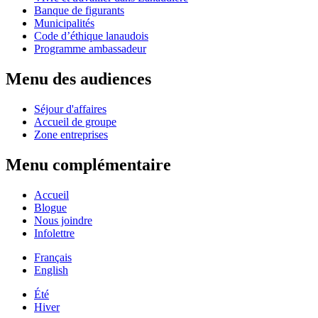
Banque de figurants
Municipalités
Code d’éthique lanaudois
Programme ambassadeur
Menu des audiences
Séjour d'affaires
Accueil de groupe
Zone entreprises
Menu complémentaire
Accueil
Blogue
Nous joindre
Infolettre
Français
English
Été
Hiver