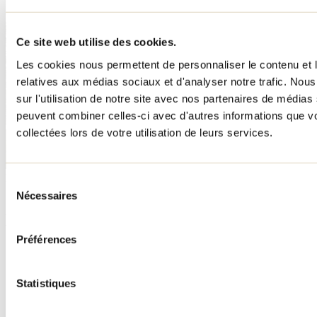
Ce site web utilise des cookies.
Les cookies nous permettent de personnaliser le contenu et le
relatives aux médias sociaux et d'analyser notre trafic. No
sur l'utilisation de notre site avec nos partenaires de médias 
peuvent combiner celles-ci avec d'autres informations que vo
collectées lors de votre utilisation de leurs services.
Besoin d'information?
Sélection
1 800 363-2788
Nécessaires
du
consentement
Menu pied de page
Préférences
Accueil de groupe
Séjour d'affaires
Lieux événementiels
Statistiques
Offre aux voyageurs étrangers
À propos
Partenaires