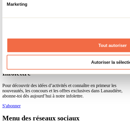
Marketing
Médias
Concours
Renseignements utiles
Cartes et brochures
Zone entreprises
Offres d'emplois
Vivre et travailler dans Lanaudière
Tout autoriser
Banque de figurants
Municipalités
Code d’éthique lanaudois
Programme ambassadeur
Autoriser la sélect
Infolettre
Pour découvrir des idées d’activités et connaître en primeur les
nouveautés, les concours et les offres exclusives dans Lanaudière,
abonne-toi dès aujourd’hui à notre infolettre.
S'abonner
Menu des réseaux sociaux