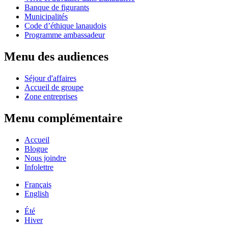
Banque de figurants
Municipalités
Code d’éthique lanaudois
Programme ambassadeur
Menu des audiences
Séjour d'affaires
Accueil de groupe
Zone entreprises
Menu complémentaire
Accueil
Blogue
Nous joindre
Infolettre
Français
English
Été
Hiver