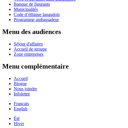
Banque de figurants
Municipalités
Code d’éthique lanaudois
Programme ambassadeur
Menu des audiences
Séjour d'affaires
Accueil de groupe
Zone entreprises
Menu complémentaire
Accueil
Blogue
Nous joindre
Infolettre
Français
English
Été
Hiver