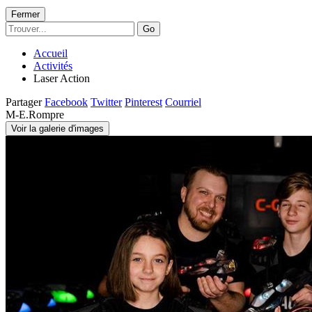
Fermer
Go
Accueil
Activités
Laser Action
Partager
Facebook
Twitter
Pinterest
Courriel
M-E.Rompre
Voir la galerie d'images