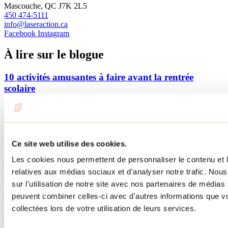
Mascouche, QC J7K 2L5
450 474-5111
info@laseraction.ca
Facebook
Instagram
À lire sur le blogue
10 activités amusantes à faire avant la rentrée
scolaire
Par : Jennifer Martin
La rentrée scolaire approche à grands pas! Découvre 10 activités à
faire dans Lanaudière avec toute la famille avant le début des
Ce site web utilise des cookies.
classes.
Les cookies nous permettent de personnaliser le contenu et le
relatives aux médias sociaux et d'analyser notre trafic. No
Des activités pour les fervents d'adrénaline à faire
sur l'utilisation de notre site avec nos partenaires de médias 
dans Lanaudière!
peuvent combiner celles-ci avec d'autres informations que vo
Par : Jennifer Martin
collectées lors de votre utilisation de leurs services.
Fais le plein d'émotions fortes dans Lanaudière grâce à nos