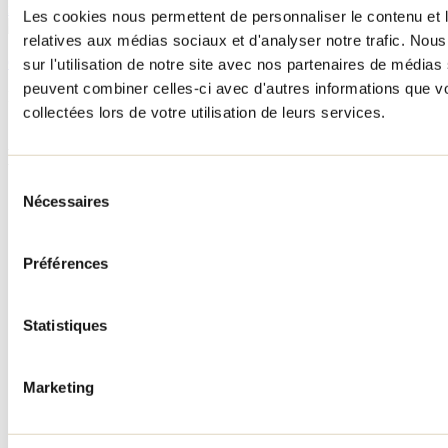
importe la saison.
Les cookies nous permettent de personnaliser le contenu et le
relatives aux médias sociaux et d'analyser notre trafic. No
Consulter tous les articles
sur l'utilisation de notre site avec nos partenaires de médias 
peuvent combiner celles-ci avec d'autres informations que vo
Besoin d'information?
collectées lors de votre utilisation de leurs services.
1 800 363-2788
Menu pied de page
Sélection
Accueil de groupe
Nécessaires
du
Séjour d'affaires
consentement
Lieux événementiels
Offre aux voyageurs étrangers
Préférences
À propos
Partenaires
Médias
Statistiques
Concours
Renseignements utiles
Cartes et brochures
Marketing
Zone entreprises
Offres d'emplois
Vivre et travailler dans Lanaudière