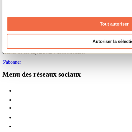
Banque de figurants
Municipalités
Code d’éthique lanaudois
Programme ambassadeur
Tout autoriser
Infolettre
Autoriser la sélect
Pour découvrir des idées d’activités et connaître en primeur les
nouveautés, les concours et les offres exclusives dans Lanaudière,
abonne-toi dès aujourd’hui à notre infolettre.
S'abonner
Menu des réseaux sociaux