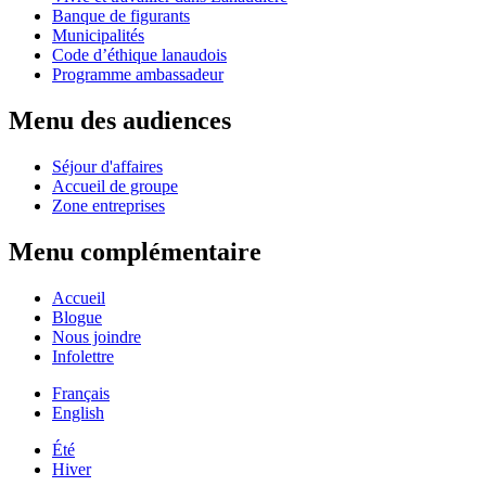
Banque de figurants
Municipalités
Code d’éthique lanaudois
Programme ambassadeur
Menu des audiences
Séjour d'affaires
Accueil de groupe
Zone entreprises
Menu complémentaire
Accueil
Blogue
Nous joindre
Infolettre
Français
English
Été
Hiver