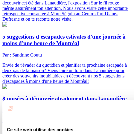
découvrir cet été dans Lanaudière, l'exposition Sur le fil rouge
mérite assurément ton attention. Nous avons visité cette importante
rétrospective consacrée à Marc Séguin au Centre d'art Diane-
Dufresne et on te raconte notre visite.
5 suggestions d'escapades estivales d'une journée à
moins d'une heure de Montréal
Par : Sandrine Coutu
Envie de t'évader du quotidien et planifier ta prochaine escapade à
deux pas de la maison? Viens faire un tour dans Lanaudière pour
créer des souvenirs inoubliables en découvrant nos 5 suggestions
d'escapades à moins d'une heure de Montréal!
8 musées à découvrir absolument dans Lanaudière
Par : Marilou M. Robitaille
Envie d’une sortie culturelle dans Lanaudière? Découvre des
musées fascinants où art, histoire, patrimoine et expériences
Ce site web utilise des cookies.
immersives se rencontrent pour surprendre toute la famille, peu