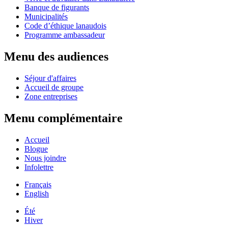
Banque de figurants
Municipalités
Code d’éthique lanaudois
Programme ambassadeur
Menu des audiences
Séjour d'affaires
Accueil de groupe
Zone entreprises
Menu complémentaire
Accueil
Blogue
Nous joindre
Infolettre
Français
English
Été
Hiver