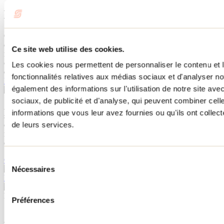
Écotourisme et vie commune
Qu'est-ce qui distingue Kabania des autres lieux d'hébergement
d'expérience? Son grand souci de l'environnement et son désir de
Ce site web utilise des cookies.
réunir, rencontrer et échanger avec les autres locataires. Les aires
communes permettent de se rassembler avec les autres campeurs et
Les cookies nous permettent de personnaliser le contenu et l
d'échanger autour du feu.
fonctionnalités relatives aux médias sociaux et d'analyser no
En savoir plus
également des informations sur l'utilisation de notre site av
sociaux, de publicité et d'analyse, qui peuvent combiner cell
À proximité, on emprunte la passerelle menant aux nombreux
informations que vous leur avez fournies ou qu'ils ont collecté
sentiers du parc régional de la Forêt Ouareau ou on se rend à l'une
de leurs services.
des stations de ski alpin de la région. En raquette l'hiver ou en
randonnée l'été, les sentiers pédestres sont nombreux dans les
environs.
Sélection
Complexe Atlantide et Familizoo
Saint-Calixte
Nécessaires
du
La Terre des Bisons
Rawdon
consentement
Besoin d'information?
Préférences
1 800 363-2788