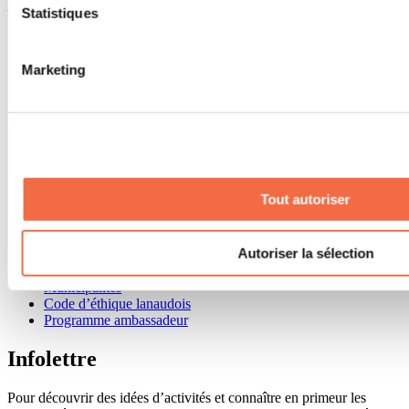
Menu pied de page
Statistiques
Accueil de groupe
Séjour d'affaires
Marketing
Lieux événementiels
Offre aux voyageurs étrangers
À propos
Partenaires
Médias
Concours
Renseignements utiles
Tout autoriser
Cartes et brochures
Zone entreprises
Offres d'emplois
Autoriser la sélection
Vivre et travailler dans Lanaudière
Banque de figurants
Municipalités
Code d’éthique lanaudois
Programme ambassadeur
Infolettre
Pour découvrir des idées d’activités et connaître en primeur les