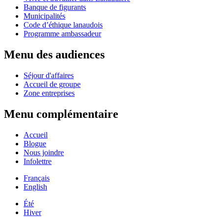
Banque de figurants
Municipalités
Code d’éthique lanaudois
Programme ambassadeur
Menu des audiences
Séjour d'affaires
Accueil de groupe
Zone entreprises
Menu complémentaire
Accueil
Blogue
Nous joindre
Infolettre
Français
English
Été
Hiver