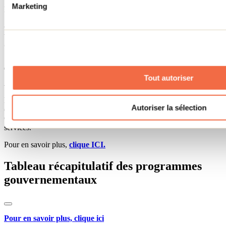
Marketing
Pour en savoir plus,
clique ICI
Programme d'accessibilité des
établissements touristiques (PAET)
Tout autoriser
Administré par Kéroul.
Le
Programme d’accessibilité des établissements touristiques
Autoriser la sélection
(PAET) 2024-2026
vise à aider les entreprises touristiques du
Québec à améliorer l’accessibilité de leurs infrastructures et
services
.
Pour en savoir plus,
clique ICI.
Tableau récapitulatif des programmes
gouvernementaux
Pour en savoir plus, clique ici