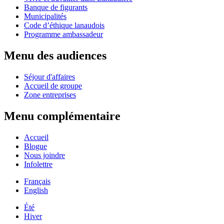
Banque de figurants
Municipalités
Code d’éthique lanaudois
Programme ambassadeur
Menu des audiences
Séjour d'affaires
Accueil de groupe
Zone entreprises
Menu complémentaire
Accueil
Blogue
Nous joindre
Infolettre
Français
English
Été
Hiver